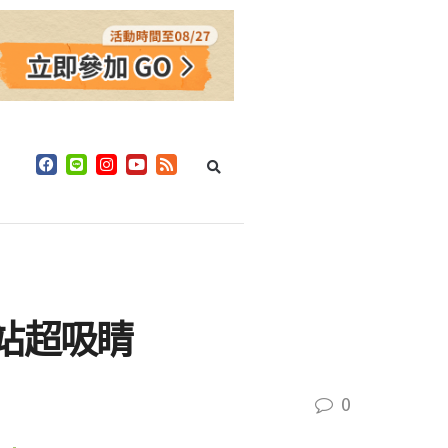
站超吸睛
0