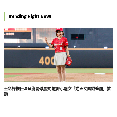
Trending Right Now!
王彩樺擔任味全龍開球嘉賓 尬舞小龍女「逆天女團鉛筆腿」搶
鏡