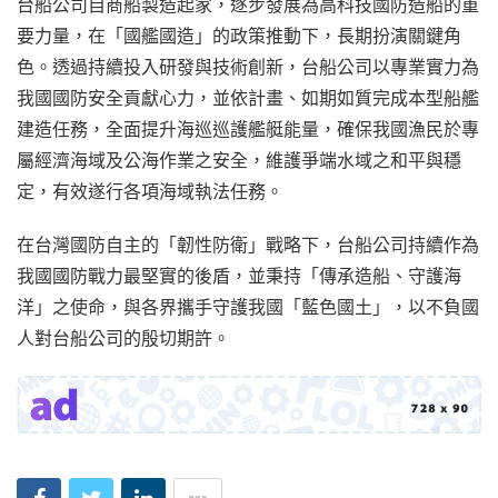
台船公司自商船製造起家，逐步發展為高科技國防造船的重
要力量，在「國艦國造」的政策推動下，長期扮演關鍵角
色。透過持續投入研發與技術創新，台船公司以專業實力為
我國國防安全貢獻心力，並依計畫、如期如質完成本型船艦
建造任務，全面提升海巡巡護艦艇能量，確保我國漁民於專
屬經濟海域及公海作業之安全，維護爭端水域之和平與穩
定，有效遂行各項海域執法任務。
在台灣國防自主的「韌性防衛」戰略下，台船公司持續作為
我國國防戰力最堅實的後盾，並秉持「傳承造船、守護海
洋」之使命，與各界攜手守護我國「藍色國土」，以不負國
人對台船公司的殷切期許。