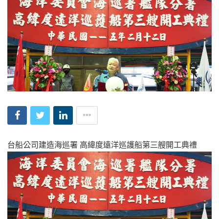
台船公司建造海巡署 高緯度遠洋巡護船第三艘開工典禮