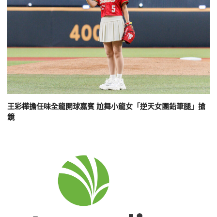
王彩樺擔任味全龍開球嘉賓 尬舞小龍女「逆天女團鉛筆腿」搶
鏡