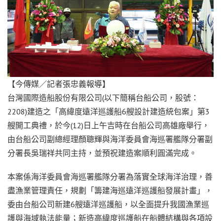
【今傳媒／記者張忠義報導】
台灣國際造船股份有限公司(以下簡稱台船公司，股號：
2208)建造之「高緯度遠洋巡護船6艘設計建造統包案」第3
艘開工典禮，於今(12)日上午吉時在台船公司高雄廠舉行，
由台船公司副總經理顏聰輝與海洋委員會海巡署艦隊分署副
分署長吳瑞祥共同主持，並預祝建造案順利圓滿完成。
本案係海洋委員會海巡署艦隊分署為落實全球海洋治理，善
盡漁業管理責任，規劃「籌建海巡遠洋巡護船發展計畫」，
委由台船公司新建6艘遠洋巡護船，以全面提升我國漁業巡
護與海域執法能量；新造高緯度巡護船在船體結構與各項設