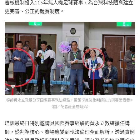
審核機制投入115年無人機足球賽事，為台灣科技體育建立
更完善、公正的競賽制度。
導師黃永立教練分享國際賽事執法經驗，帶領學員強化判讀能力與專業素養。
（圖／記者莊全成翻攝）
培訓最終日特別邀請具國際賽事經驗的黃永立教練擔任講
師，從判準核心、賽場應變到執法倫理全面解析，透過實例