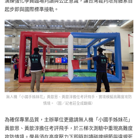
演練強化學員臨場判讀與公正意識，讓台灣裁判培育體系自
起步即與國際標準接軌。
無人機「小國手姊妹花」黃歆恩、黃歆淳擔任考評飛手，實境模擬高難度攻防
情境。（圖／記者莊全成翻攝）
為確保專業品質，主辦單位更邀請無人機「小國手姊妹花」
黃歆恩、黃歆淳擔任考評飛手，於三梯次測驗中重現高難度
攻防情境。學員須在高度壓力下即時判讀碰撞細節與違規死