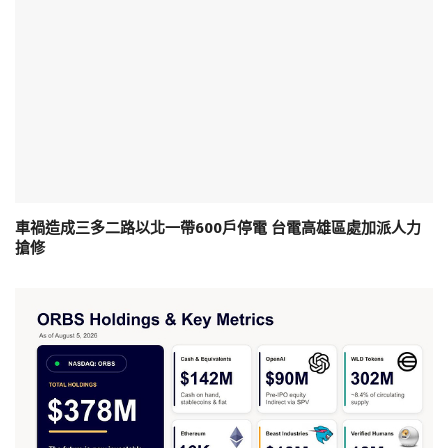
車禍造成三多二路以北一帶600戶停電 台電高雄區處加派人力
搶修