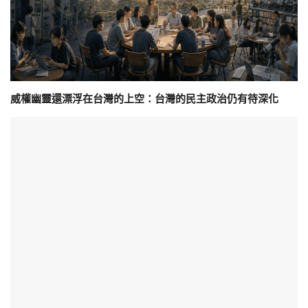
威權幽靈還漂浮在台灣的上空：台灣的民主政治仍有待深化