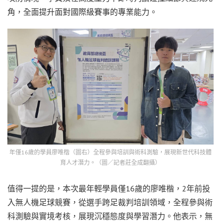
角，全面提升面對國際級賽事的專業能力。
年僅16歲的學員廖唯楷（圖右）全程參與培訓與術科測驗，展現新世代科技體
育人才潛力。（圖／記者莊全成翻攝）
值得一提的是，本次最年輕學員僅16歲的廖唯楷，2年前投
入無人機足球競賽，從選手跨足裁判培訓領域，全程參與術
科測驗與實境考核，展現沉穩態度與學習潛力。他表示，無