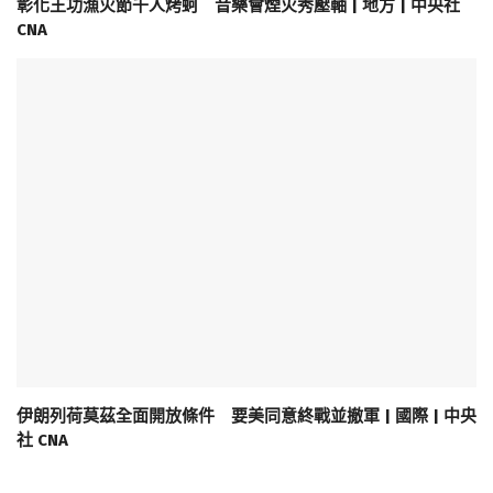
彰化王功漁火節千人烤蚵 音樂會煙火秀壓軸 | 地方 | 中央社
CNA
伊朗列荷莫茲全面開放條件 要美同意終戰並撤軍 | 國際 | 中央
社 CNA