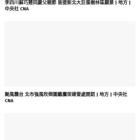
李四川蘇巧慧同慶父親節 皆提新北大巨蛋樹林區願景 | 地方 |
中央社 CNA
颱風襲台 北市強風吹倒圍籬鷹架建管處開罰 | 地方 | 中央社
CNA