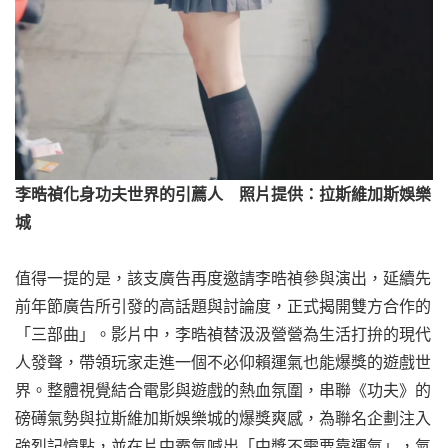
李晧禎化身功夫世界的引薦人 照片提供：拉斯維加斯娛樂
城
值得一提的是，該支廣告再度邀請李晧禎參與演出，延續先
前年節廣告所引發的高話題與討論度，正式揭開雙方合作的
「三部曲」。影片中，李晧禎替汲汲營營為生活打拚的現代
人發聲，帶領玩家走進一個不必仰賴運氣也能爆獎的遊戲世
界。整體視覺結合電影與遊戲的熱血氛圍，串聯《功夫》的
磅礡氣勢與拉斯維加斯娛樂城的爆獎爽感，為聯名企劃注入
強烈記憶點，並在片中霸氣喊出「中獎不需要靠運氣」，氣