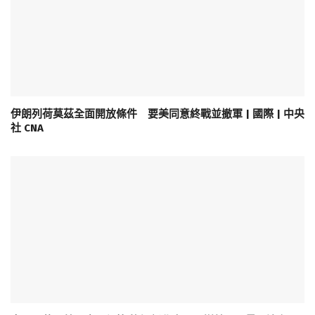
伊朗列荷莫茲全面開放條件 要美同意終戰並撤軍 | 國際 | 中央
社 CNA