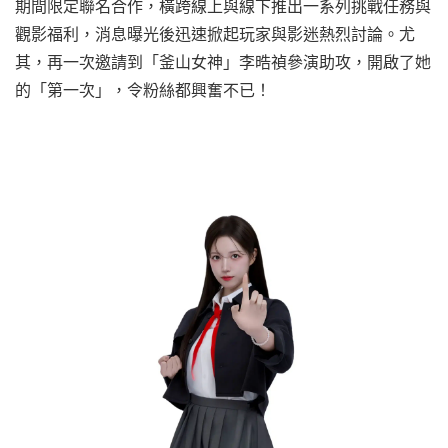
期間限定聯名合作，橫跨線上與線下推出一系列挑戰任務與
觀影福利，消息曝光後迅速掀起玩家與影迷熱烈討論。尤
其，再一次邀請到「釜山女神」李晧禎參演助攻，開啟了她
的「第一次」，令粉絲都興奮不已！