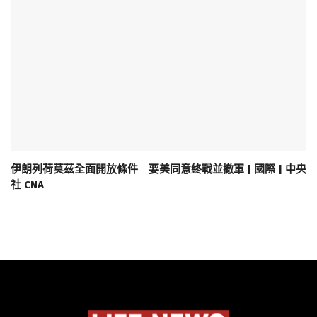
伊朗列荷莫茲全面開放條件 要美同意終戰並撤軍 | 國際 | 中央
社 CNA