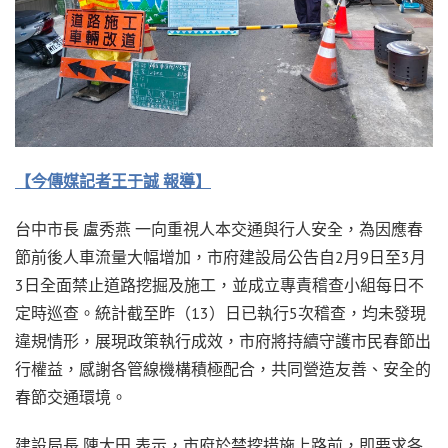
【今傳媒記者王于誠 報導】
台中市長
盧秀燕
一向重視人本交通與行人安全，為因應春
節前後人車流量大幅增加，市府建設局公告自2月9日至3月
3日全面禁止道路挖掘及施工，並成立專責稽查小組每日不
定時巡查。統計截至昨（13）日已執行5次稽查，均未發現
違規情形，展現政策執行成效，市府將持續守護市民春節出
行權益，感謝各管線機構積極配合，共同營造友善、安全的
春節交通環境。
建設局長
陳大田
表示，市府於禁挖措施上路前，即要求各