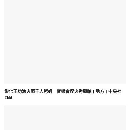
彰化王功漁火節千人烤蚵 音樂會煙火秀壓軸 | 地方 | 中央社
CNA