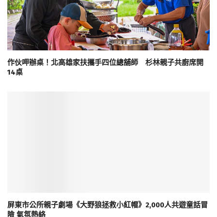
作伙呷辦桌！北高雄家扶攜手四位總舖師 杉林親子共廚席開
14桌
屏東市公所親子劇場《大野狼拯救小紅帽》2,000人共遊童話冒
險 氣氛熱絡