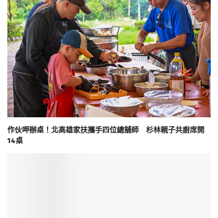
作伙呷辦桌！北高雄家扶攜手四位總舖師 杉林親子共廚席開
14桌