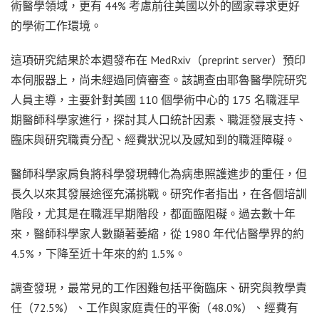
術醫學領域，更有 44% 考慮前往美國以外的國家尋求更好
的學術工作環境。
這項研究結果於本週發布在 MedRxiv（preprint server）預印
本伺服器上，尚未經過同儕審查。該調查由耶魯醫學院研究
人員主導，主要針對美國 110 個學術中心的 175 名職涯早
期醫師科學家進行，探討其人口統計因素、職涯發展支持、
臨床與研究職責分配、經費狀況以及感知到的職涯障礙。
醫師科學家肩負將科學發現轉化為病患照護進步的重任，但
長久以來其發展途徑充滿挑戰。研究作者指出，在各個培訓
階段，尤其是在職涯早期階段，都面臨阻礙。過去數十年
來，醫師科學家人數顯著萎縮，從 1980 年代佔醫學界的約
4.5%，下降至近十年來的約 1.5%。
調查發現，最常見的工作困難包括平衡臨床、研究與教學責
任（72.5%）、工作與家庭責任的平衡（48.0%）、經費有