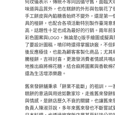
何玟儀表示，傳統不等同因循守舊，面臨大
味道與品質外，也在糕餅的外形與包裝花了
手工餅皮與內餡糖香始終不變外，還是第一
具的椪餅，也配合各項活動特別製作臺灣意
高，話題性十足也成為最好的行銷。兩年前
彩色圖案與LOGO，無論是Q版手繪圖或擬
了要設計圖稿，噴印時還得掌握訣竅，不但
後反應極佳，也能為顧客客製化商品；尤其
騰椪餅，吉祥討喜，更激發消費者情感共鳴
地推出麻將棉花糖，結合麻將圖案與香軟棉
還為生活增添樂趣。
舊來發餅舖秉承「餅業不能斷」的祖訓，一
糕餅的意涵與用途如數家珍，走進舊來發餅
與情感，是餅店歷久不衰的關鍵，也讓舊來
負責人陳淑芬說，多年來舊來發也不斷嘗試