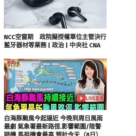
NCC空窗期 政院擬授權單位主管決行
藍牙器材等業務 | 政治 | 中央社 CNA
白海豚颱風今起逼近 今晚到周日風雨
最劇 氣象署最新路徑.影響範圍/陸警
時機 馬祖機會最高 預計今天（8日）