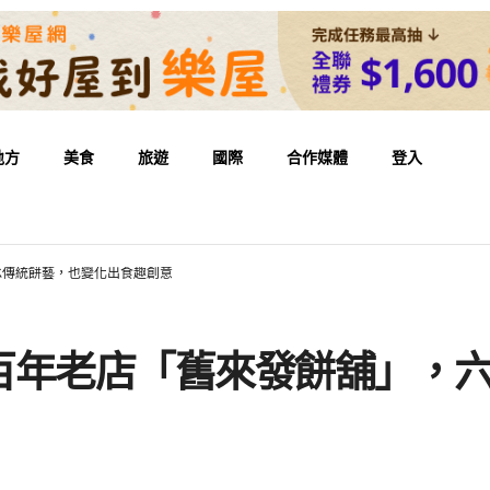
地方
美食
旅遊
國際
合作媒體
登入
承傳統餅藝，也變化出食趣創意
百年老店「舊來發餅舖」，