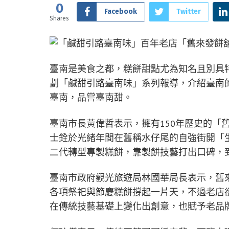
0
Facebook
Twitter
Shares
臺南是美食之都，糕餅甜點尤為知名且別具特
劃「鹹甜引路臺南味」系列報導，介紹臺南
臺南，品嘗臺南甜。
臺南市長黃偉哲表示，擁有150年歷史的「
士銓於光緒年間在舊稱水仔尾的自強街開「
二代轉型專製糕餅，靠製餅技藝打出口碑，
臺南市政府觀光旅遊局林國華局長表示，舊
各項祭祀與節慶糕餅撐起一片天，不過老店
在傳統技藝基礎上變化出創意，也賦予老品