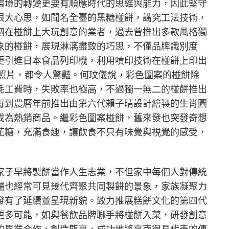
環境的轉變更要有順應時代的思維與能力，因此堅守
很大心思，如聞名全臺的黑糖椪餅，講究工法技術，
個在椪餅上大玩創意的業者，過去曾推出多款風格獨
象的椪餅，展現淋漓盡致的巧思，不僅品牌識別度
更引進日本食品列印機，利用噴印技術在椪餅上印出
真照片，都令人驚豔。何玟儀說，彩色圖案的椪餅除
耗工費時，失敗率也極高，不過獨一無二的椪餅推出
每到農曆年前推出由第六代賴子晴設計繪製的生肖圖
成為熱銷商品。繼彩色圖案椪餅，舊來發也突發奇想
花糖，充滿食趣，讓飲食不只有味覺與視覺的感受，
家子早將製餅當作人生志業，不但家中每個人對傳統
舖也經常可見幾代齊聚共同製餅的景象，家族凝聚力
發有了延續並呈現新貌。致力推展糕餅文化的第四代
更多可能，如與餐飲品牌聯手將椪餅入菜，研發創意