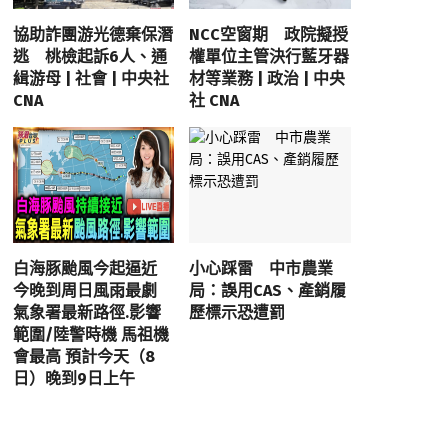
協助詐團游光德棄保潛
NCC空窗期 政院擬授
逃 桃檢起訴6人、通
權單位主管決行藍牙器
緝游母 | 社會 | 中央社
材等業務 | 政治 | 中央
CNA
社 CNA
白海豚颱風今起逼近
小心踩雷 中市農業
今晚到周日風雨最劇
局：誤用CAS、產銷履
氣象署最新路徑.影響
歷標示恐遭罰
範圍/陸警時機 馬祖機
會最高 預計今天（8
日）晚到9日上午