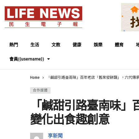
熱門
生活
文教
健康
娛樂
體育
會員({username})
Home
「鹹甜引路臺南味」百年老店「舊來發餅舖」，六代傳
合作媒體
「鹹甜引路臺南味」
變化出食趣創意
享新聞