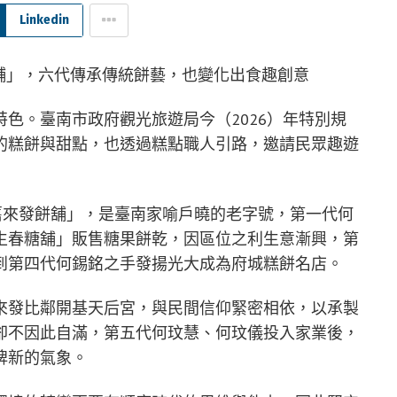
Linkedin
色。臺南市政府觀光旅遊局今（2026）年特別規
的糕餅與甜點，也透過糕點職人引路，邀請民眾趣遊
舊來發餅舖」，是臺南家喻戶曉的老字號，第一代何
生春糖舖」販售糖果餅乾，因區位之利生意漸興，第
到第四代何錫銘之手發揚光大成為府城糕餅名店。
來發比鄰開基天后宮，與民間信仰緊密相依，以承製
卻不因此自滿，第五代何玟慧、何玟儀投入家業後，
牌新的氣象。