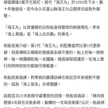
總面積達3萬平方英尺。首代「海王丸」於1930年下水，數
十年後退役，如今永久在富山縣海王丸公園停泊並對外展
覽。
「海王丸」以其優雅的白色船身與整齊的帆裝聞名，享有
「海上貴婦」或「海上白天鵝」的美名。
帆船官員介紹，第2代「海王丸」的配備當然比第1代更新
穎，但是傳統又細緻的風格是永遠不變的，船上的每一根桅
桿、每一條纜繩和每一支鐵錨，建造過程很講究，在海上運
行的時時刻刻也都被仔細看護。
帆船官員強調，對學員的嚴謹訓練也是近百年來絕對不變
的，因為「海上安全」非常關鍵。
談起這次25天航程中最驚險的回憶，帆船官員說：「總共經
歷過4次惡劣天氣系統，最糟的一次海浪高達7公尺，船身傾