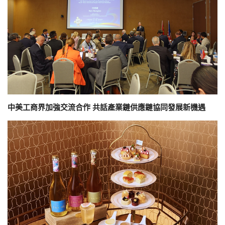
中美工商界加強交流合作 共話產業鏈供應鏈協同發展新機遇