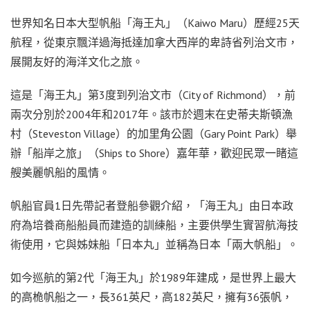
世界知名日本大型帆船「海王丸」（Kaiwo Maru）歷經25天
航程，從東京飄洋過海抵達加拿大西岸的卑詩省列治文市，
展開友好的海洋文化之旅。
這是「海王丸」第3度到列治文市（City of Richmond），前
兩次分別於2004年和2017年。該市於週末在史蒂夫斯頓漁
村（Steveston Village）的加里角公園（Gary Point Park）舉
辦「船岸之旅」（Ships to Shore）嘉年華，歡迎民眾一睹這
艘美麗帆船的風情。
帆船官員1日先帶記者登船參觀介紹，「海王丸」由日本政
府為培養商船船員而建造的訓練船，主要供學生實習航海技
術使用，它與姊妹船「日本丸」並稱為日本「兩大帆船」。
如今巡航的第2代「海王丸」於1989年建成，是世界上最大
的高桅帆船之一，長361英尺，高182英尺，擁有36張帆，