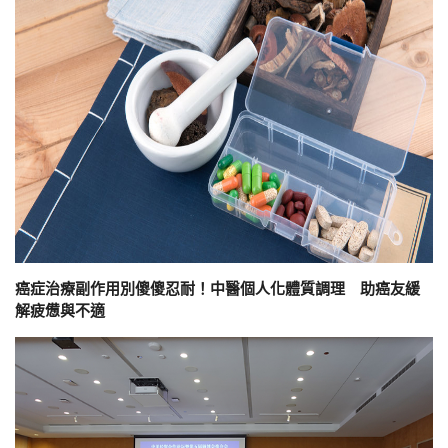
癌症治療副作用別傻傻忍耐！中醫個人化體質調理 助癌友緩
解疲憊與不適