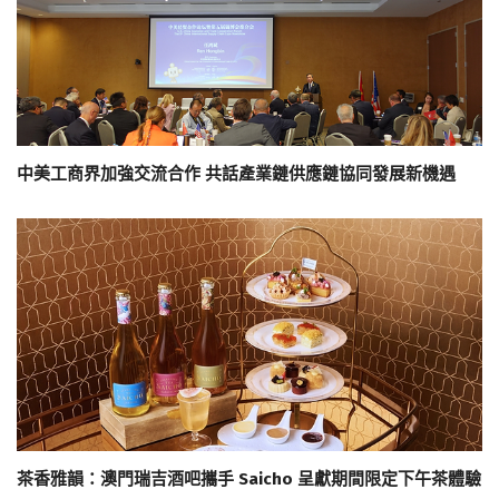
中美工商界加強交流合作 共話產業鏈供應鏈協同發展新機遇
茶香雅韻：澳門瑞吉酒吧攜手 Saicho 呈獻期間限定下午茶體驗