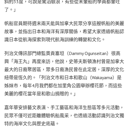
斜約33度，可說是驚滔駭浪，有些從未暈船的學員都暈吐
了。」
帆船官員期待週末兩天能與加拿大民眾分享這艘帆船的美麗
故事，並指出日本和海洋有深厚關係，希望大家透過帆船認
識日本從航海探索到現代航海訓練的轉變和文化。
列治文傳訊部門總監奧貢塞坦（Dammy Ogunseitan）很高
興「海王丸」再度來訪，他說，史蒂夫斯頓漁村曾是加拿大
最大的日裔聚居區，眾多日裔漁民曾在此定居，深厚的文化
紐帶是恆久的。「列治文市和日本和歌山（Wakayama）是
姊妹市，每年4月我們都在加里角公園舉辦櫻花節，而這些
美麗的櫻花當年是和歌山捐贈的。」
嘉年華安排藝文表演、手工藝區和海洋生態區等多元活動，
民眾不僅可近距離體驗帆船風采，也透過活動認識列治文獨
特的海岸文化與歷史底蘊。