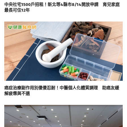
中央社宅1500戶招租！新北等4縣市8/14開放申請 育兒家庭
最長可住12年
癌症治療副作用別傻傻忍耐！中醫個人化體質調理 助癌友緩
解疲憊與不適