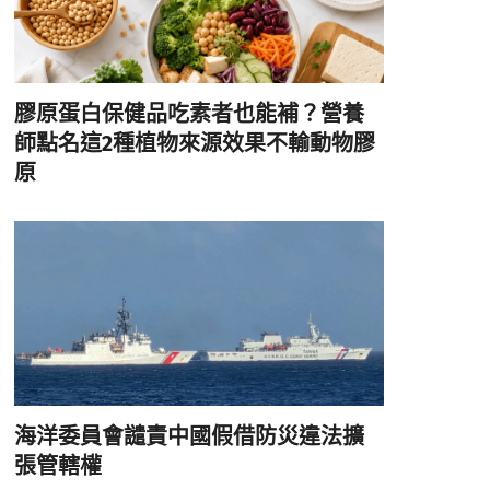
膠原蛋白保健品吃素者也能補？營養
師點名這2種植物來源效果不輸動物膠
原
海洋委員會譴責中國假借防災違法擴
張管轄權