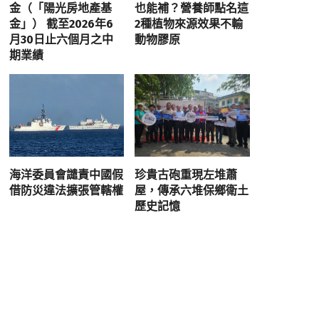
金（「陽光房地產基
也能補？營養師點名這
金」） 截至2026年6
2種植物來源效果不輸
月30日止六個月之中
動物膠原
期業績
海洋委員會譴責中國假
珍貴古砲重現左堆蕭
借防災違法擴張管轄權
屋，傳承六堆保鄉衛土
歷史記憶