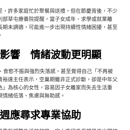
至，許多家庭忙於聚餐與送禮，但在節慶背後，不少
利部草屯療養院提醒，當子女成年、求學或就業離
長期未調適，可能進一步出現持續性情緒困擾，甚至
。
影響 情緒波動更明顯
眠、食慾不振與強烈失落感，甚至覺得自己「不再被
黃裕達主任表示，空巢期雖非正式診斷，卻是中年父
色」為核心的女性，容易因子女離家而失去生活重
現情緒低落、焦慮與無助感。
週應尋求專業協助