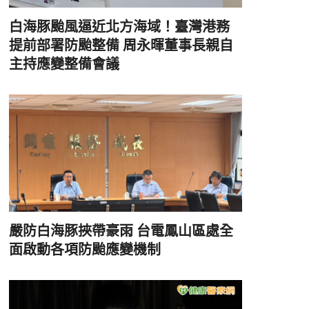
白海豚颱風逼近北方海域！臺灣港務
提前部署防颱整備 周永暉董事長親自
主持應變整備會議
嚴防白海豚挾帶豪雨 台電鳳山區處全
面啟動各項防颱應變機制