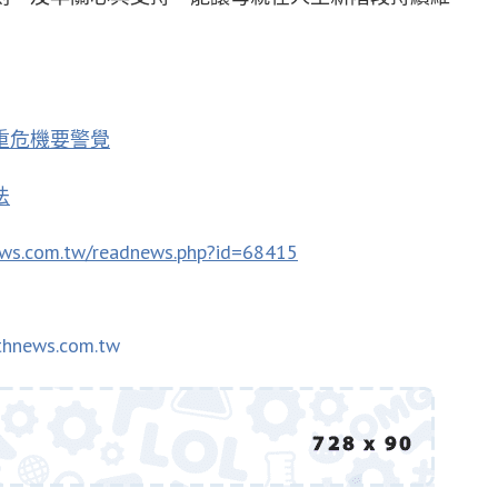
重危機要警覺
法
ews.com.tw/readnews.php?id=68415
thnews.com.tw