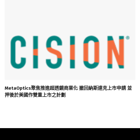
MetaOptics聚焦推進超透鏡商業化 撤回納斯達克上市申請 並
押後於美國作雙重上市之計劃