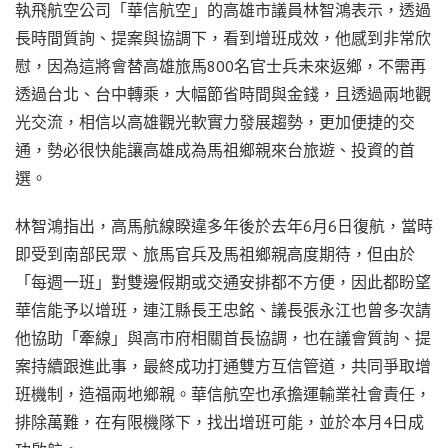
執飛航空公司「華信航空」的高雄市議員林智鴻表示，透過
長時間質詢、提案與協調下，看到增班成效，他感到非常欣
慰，因為這將會替高雄旅馬800名官士兵未來返鄉，不需再
透過台北、台中轉乘，大幅節省時間與金錢，且透過兩地觀
光交流，相信以高雄觀光軟實力發展趨勢，更加便捷的交
通，勢必很快能讓高雄成為馬祖鄉親來台旅遊、投資的首
選。
林智鴻指出，高馬航線睽違多年後於去年6月6日復航，當時
即受到南部民眾、旅馬官兵及馬祖鄉親高度期待，但由於
「每週一班」對雙邊假期或交通安排都不方便，因此都盼望
華信能予以增班，連江縣長王忠銘、議長張永江也曾多次請
他協助「牽線」與高市府相關首長協調，也在議會質詢、提
案持續跟進此事，最終成功打通雙方互信管道，共同爭取增
班機制，造福兩地鄉親。華信航空也承擔運輸業社會責任，
排除萬難，在有限機隊下，找出增班可能，並於本月4日成