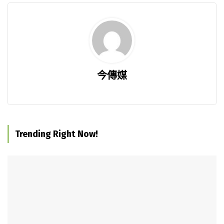
今傳媒
Trending Right Now!