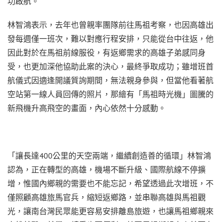
功啟航。
林智鴻表示，去年也曾親率團隊前往馬祖考察，也因高雄出
發每週僅一班次，難以對應行程安排，只能從台中往返，他
因此對於在馬祖前線服役，有返鄉需求的高雄子弟感同身
受，也更加深他協助此案的決心，最終爭取成功；雖增班首
航儀式因適逢開議質詢期間，無法親身參與，但當他看著航
空站第一線人員回傳的照片，那繪有「馬祖時光機」圖騰的
新飛機升高飛空的畫面，內心依然十分感動。
「讓長達400公里的天空兩端，繼續創造善的循環」林智鴻
認為，正在轉型的高雄，機場不斷升級、國際航線不停擴
增，惟國內鄉親的需要也不能忘記，希望透過此次增班，不
僅照顧高雄旅馬官兵，縮短返鄉路，並串聯高雄與馬祖觀
光，讓南台灣民眾能更容易安排離島旅遊，也讓馬祖鄉親來