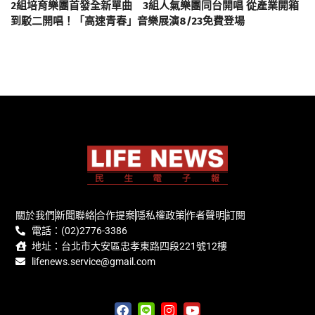
2組培育樂團首發全新單曲 3組人氣樂團同台開唱 從產業開箱
到駁二開唱！「高速青春」音樂展演8/23免費登場
關於我們
新聞聯絡
合作提案
隱私權政策
作者聲明
訂閱
電話：(02)2776-3386
地址：台北市大安區忠孝東路四段221號12樓
lifenews.service@gmail.com