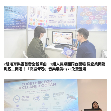
2組培育樂團首發全新單曲 3組人氣樂團同台開唱 從產業開箱
到駁二開唱！「高速青春」音樂展演8/23免費登場