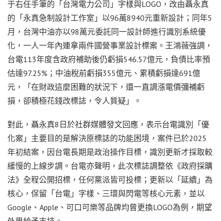
于右任手筆的「台灣電力公司」字樣與LOGO，改由聶永真
的「永真急制設計工作室」以96萬8940元重新設計；同年5
月，台灣中油亦以98萬元委託同一設計師進行識別系統優
化，一人一年內連拿兩件國營事業設計標案。王鴻薇強調，
台電113年度含政府補助後仍虧損546.57億元，負債比率預
估達97.25%；中油稅前虧損355億元、累積虧損達691億
元，「在財政這麼困難的狀況下，還一直調漲電價彌補虧
損，卻積極花錢改標誌，令人質疑」。
對此，聶永真8日於社群媒體發文回應，表示台電識別「優
化案」主要目的是解決原標誌的功能困境，案件已於2025
年初結案，因台電長期是政治操作目標，識別更新才採取較
緩慢的上線步調。台電亦聲明，此次標誌調整依《政府採購
法》全程公開招標，任何黨派皆可投標；更新以「延續」為
核心，保留「台電」字樣、三環與閃電等核心元素，並以
Google、Apple、可口可樂等品牌均曾更換LOGO為例，期望
外界給予支持。