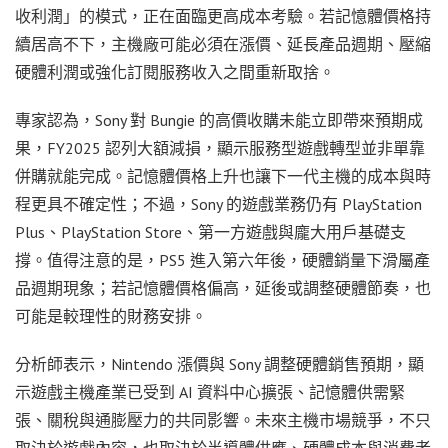
收利潤」的模式，正在面臨更高成本考驗。若記憶體價格持
續居高不下，主機廠可能必須在漲價、延長產品週期、壓縮
硬體利潤或強化訂閱服務收入之間重新取捨。
專家認為，Sony 對 Bungie 的高價收購未能立即帶來預期成
果，FY2025 認列大額減損，顯示服務型遊戲轉型並非單靠
併購就能完成。記憶體價格上升也讓下一代主機的成本與時
程更具不確定性；不過，Sony 的遊戲業務仍有 PlayStation
Plus、PlayStation Store、第一方遊戲與龐大用戶基礎支
撐。值得注意的是，PS5 進入第六年後，硬體銷量下滑屬產
品週期現象；若記憶體價格偏高，延後或調整硬體節奏，也
可能是較理性的財務安排。
分析師表示，Nintendo 漲價與 Sony 調整硬體銷售預期，顯
示遊戲主機產業已受到 AI 資料中心擴張、記憶體供需緊
張、關稅與通膨壓力的共同影響。未來主機市場競爭，不只
取決於遊戲內容，也取決於半導體供應、硬體成本與消費者