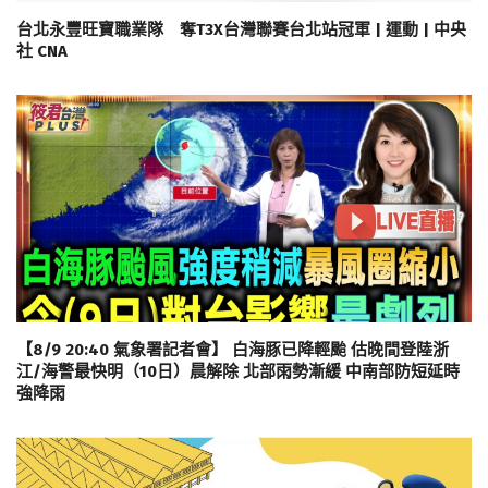
台北永豐旺寶職業隊 奪T3X台灣聯賽台北站冠軍 | 運動 | 中央
社 CNA
【8/9 20:40 氣象署記者會】 白海豚已降輕颱 估晚間登陸浙
江/海警最快明（10日）晨解除 北部雨勢漸緩 中南部防短延時
強降雨