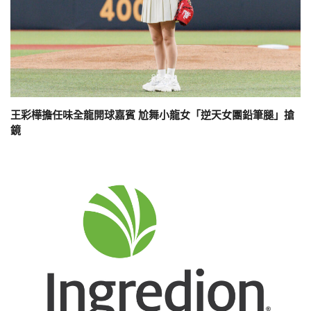
王彩樺擔任味全龍開球嘉賓 尬舞小龍女「逆天女團鉛筆腿」搶
鏡