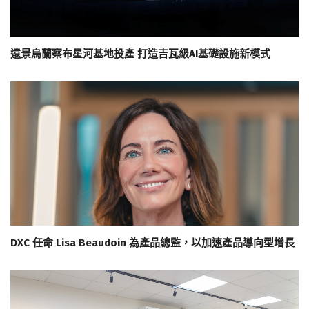
遠景烏蘭察布星河基地投產 打造吉瓦級AI基礎設施新模式
DXC 任命 Lisa Beaudoin 為產品總監，以加速產品導向型增長