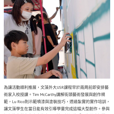
為讓活動順利推展，文藻外大USR課程早於兩周前即安排藝
術家入校授課。Tim McCarthy講解街頭藝術發展與創作規
範，Lu Rico則示範噴漆與塗裝技巧，透過紮實的實作培訓，
讓文藻學生在當日能有效引導學童完成這幅大型創作。參與