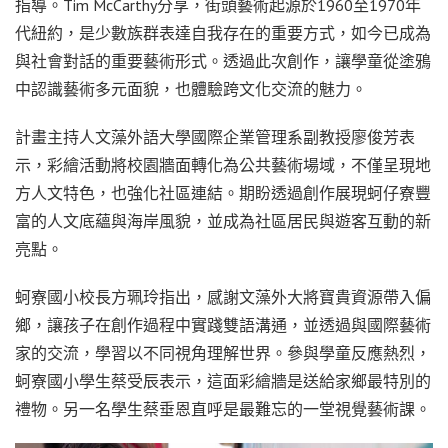
指導。Tim McCarthy分享，街頭藝術起源於1960至1970年
代紐約，是少數族群表達自我存在的重要方式，如今已成為
與社會對話的重要藝術形式。透過此次創作，讓學童從塗鴉
中認識藝術多元面貌，也體驗跨文化交流的魅力。
計畫主持人文藻外語大學國際企業管理系副教授廖俊芳表
示，彩繪活動將校園牆面轉化為公共藝術場域，不僅呈現地
方人文特色，也強化社區連結。期盼透過創作展現蚵仔寮豐
富的人文底蘊與海岸風貌，並成為社區居民與遊客互動的新
亮點。
蚵寮國小校長方珮玲指出，感謝文藻外大將寶貴資源帶入偏
鄉，讓孩子在創作過程中實踐雙語溝通，並透過與國際藝術
家的交流，學習以不同視角理解世界。參與學童反應熱烈，
蚵寮國小學生蔡受辰表示，這面彩繪牆是送給家鄉最特別的
禮物。另一名學生蔡垂恩直呼是最難忘的一堂視覺藝術課。