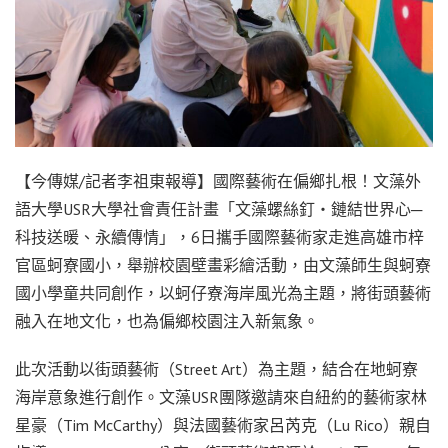
【今傳媒/記者李祖東報導】國際藝術在偏鄉扎根！文藻外
語大學USR大學社會責任計畫「文藻螺絲釘‧鏈結世界心─
科技送暖、永續傳情」，6日攜手國際藝術家走進高雄市梓
官區蚵寮國小，舉辦校園壁畫彩繪活動，由文藻師生與蚵寮
國小學童共同創作，以蚵仔寮海岸風光為主題，將街頭藝術
融入在地文化，也為偏鄉校園注入新氣象。
此次活動以街頭藝術（Street Art）為主題，結合在地蚵寮
海岸意象進行創作。文藻USR團隊邀請來自紐約的藝術家林
星豪（Tim McCarthy）與法國藝術家呂芮克（Lu Rico）親自