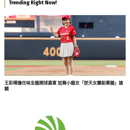
Trending Right Now!
王彩樺擔任味全龍開球嘉賓 尬舞小龍女「逆天女團鉛筆腿」搶
鏡