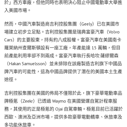
於」西方車廠，但他同時也表明決心阻止中國電動車大舉進
入美國市場。
然而，中國汽車製造商吉利控股集團（Geely）已在美國市
場建立初步立足點。吉利控股集團是瑞典富豪汽車（Volvo
Cars）的主要股東，持有約八成股權。富豪汽車在美國南卡
羅萊納州查爾斯頓設有一座工廠，年產能達 15 萬輛，但目
前產能利用率卻不到兩成。富豪汽車執行長哈坎·薩繆爾森
（Hakan Samuelsson）並未排除在該廠製造吉利旗下中國品
牌汽車的可能性，這為中國品牌提供了潛在的美國本土生產
途徑。
吉利控股集團在美國的佈局不僅限於此，旗下豪華電動車品
牌極氪（Zeekr）已透過 Waymo 在美國營運自駕計程車服
務，其使用的正是極氪的 Ojai 自駕車輛。極氪目前已活躍於
西歐、澳洲及亞洲市場，提供多款豪華電動轎車、休旅車及
多功能休旅車。