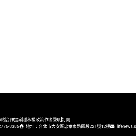
聯絡
合作提案
隱私權政策
作者聲明
訂閱
776-3386
地址：台北市大安區忠孝東路四段221號12樓
lifenews.