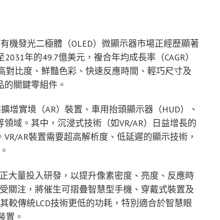
出，全球有機發光二極體（OLED）微顯示器市場正經歷顯著
至2031年的49.7億美元，複合年均成長率（CAGR）
質、高對比度、鮮豔色彩、快速反應時間、輕巧尺寸及
品的關鍵零組件。
和擴增實境（AR）裝置、車用抬頭顯示器（HUD）、
領域。其中，沉浸式技術（如VR/AR）日益增長的
VR/AR裝置需要超高解析度、低延遲的顯示技術，
驗。
商正大量投入研發，以提升像素密度、亮度、反應時
備受關注，將催生可摺疊智慧型手機、穿戴式裝置及
因其較傳統LCD技術更低的功耗，特別適合於智慧眼
裝置。