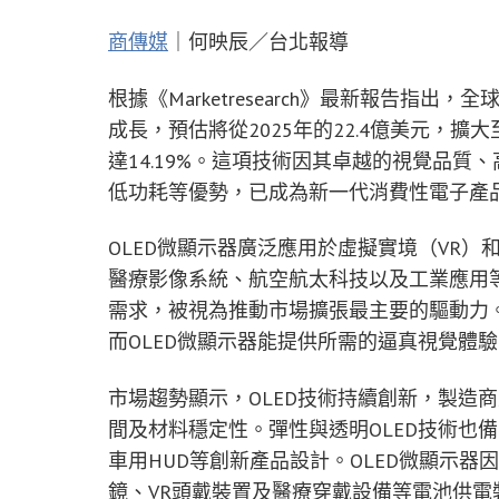
商傳媒
｜何映辰／台北報導
根據《Marketresearch》最新報告指
成長，預估將從2025年的22.4億美元，擴大
達14.19%。這項技術因其卓越的視覺品
低功耗等優勢，已成為新一代消費性電子產
OLED微顯示器廣泛應用於虛擬實境（VR）
醫療影像系統、航空航太科技以及工業應用等
需求，被視為推動市場擴張最主要的驅動力。
而OLED微顯示器能提供所需的逼真視覺體
市場趨勢顯示，OLED技術持續創新，製造
間及材料穩定性。彈性與透明OLED技術也
車用HUD等創新產品設計。OLED微顯示器
鏡、VR頭戴裝置及醫療穿戴設備等電池供電