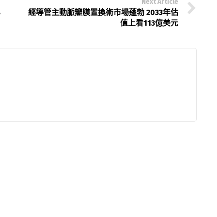
Next Article
8
經導管主動脈瓣膜置換術市場蓬勃 2033年估
值上看113億美元