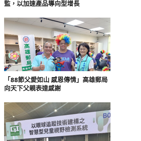
監，以加速產品導向型增長
「88節父愛如山 感恩傳情」高雄郵局
向天下父親表達感謝