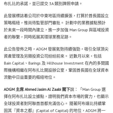
布扎比的承諾，並已提交 3A 類別牌照申請。
此發展標誌着公司於中東地區持續擴張，打算於酋長國設立
策略樞紐，惟尚待監管部門審批。 計劃中的業務據點預計
於未來一段時間內建立，進一步加強 Man Group 與區域投資
者的聯繫，同時拓展其環球業務足跡。
此公告發佈之時，ADGM 發展氣勢持續強勁，吸引全球頂尖
資產管理及另類投資公司紛紛前來。 近數月以來，包括
Bain Capital、Barings 及 Hillhouse Investment 在內的多間國
際機構相繼在阿布扎比開設辦公室，鞏固酋長國在全球資本
流動中日益重要的樞紐地位。
ADGM 主席 Ahmed Jasim Al Zaabi 閣下
說：「Man Group 選
擇在阿布扎比設立據點，證明我們資本市場的實力，也顯示
全球投資者對阿聯酋首都充滿信心。 隨著阿布達比持續鞏
固其『資本之都』(Capital of Capital) 的地位，ADGM 將一