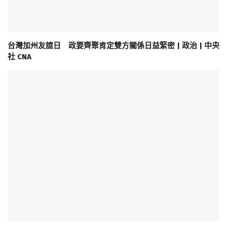
台灣加州友誼日 政要齊聚肯定雙方關係日益緊密 | 政治 | 中央
社 CNA