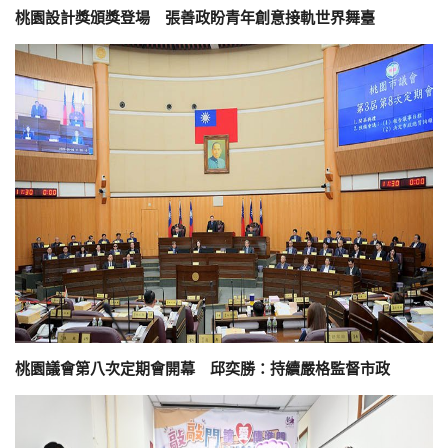
桃園設計獎頒獎登場 張善政盼青年創意接軌世界舞臺
桃園議會第八次定期會開幕 邱奕勝：持續嚴格監督市政