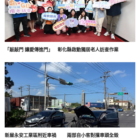
「敲敲門 讓愛傳進門」 彰化縣啟動獨居老人訪查作業
新屋永安工業區附近車禍 兩部自小客對撞車頭全毀