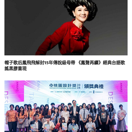
帽子歌后鳳飛飛解封15年傳說級母帶 《鳳聲再續》經典台語歌
謠黑膠重現