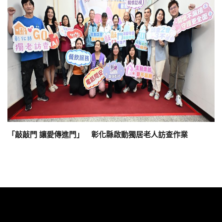
「敲敲門 讓愛傳進門」 彰化縣啟動獨居老人訪查作業