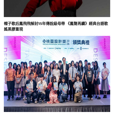
帽子歌后鳳飛飛解封15年傳說級母帶 《鳳聲再續》經典台語歌
謠黑膠重現