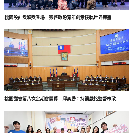
桃園設計獎頒獎登場 張善政盼青年創意接軌世界舞臺
桃園議會第八次定期會開幕 邱奕勝：持續嚴格監督市政