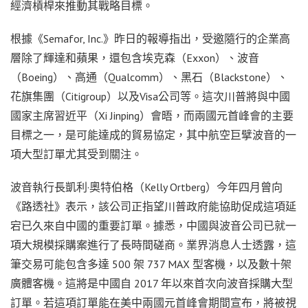
經濟槓桿來推動其戰略目標。
根據《Semafor, Inc.》昨日的報導指出，受邀隨行的企業高
層除了輝達和蘋果，還包含埃克森（Exxon）、波音
（Boeing）、高通（Qualcomm）、黑石（Blackstone）、
花旗集團（Citigroup）以及Visa公司等。這次川普將與中國
國家主席習近平（Xi Jinping）會晤，而兩國元首峰會的主要
目標之一，是可能達成的貿易協定，其中航空巨擘波音的一
項大型訂單尤其受到關注。
波音執行長凱利·奧特伯格（Kelly Ortberg）今年四月曾向
《路透社》表示，該公司正指望川普政府能協助促成這項延
宕已久來自中國的重要訂單。據悉，中國與波音公司已就一
項大規模採購案進行了長時間磋商。業界消息人士透露，這
筆交易可能包含多達 500 架 737 MAX 型客機，以及數十架
廣體客機。這將是中國自 2017 年以來首次向波音採購大型
訂單。若這項訂單能在美中兩國元首峰會期間宣布，將被視