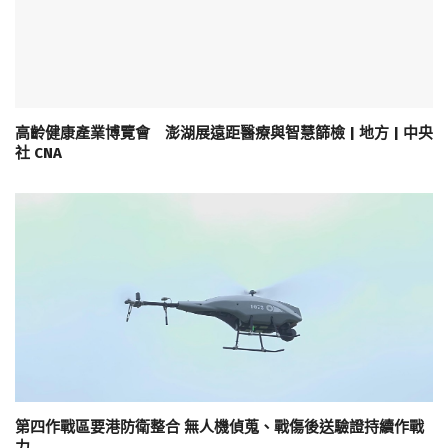
高齡健康產業博覽會 澎湖展遠距醫療與智慧篩檢 | 地方 | 中央
社 CNA
第四作戰區要港防衛整合 無人機偵蒐、戰傷後送驗證持續作戰
力