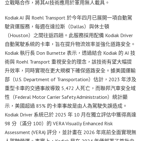
立戰略合作，將其AI技術應用於軍用無人載具。
Kodiak AI 與 Roehl Transport 於今年四月已展開一項自動駕
駛貨運服務，每週在達拉斯（Dallas）與休士頓
（Houston）之間往返四趟。此服務採用配備 Kodiak Driver
自動駕駛系統的卡車，旨在提升物流效率並強化道路安全。
Kodiak 執行長 Don Burnette 表示，透過結合 Kodiak 的 AI 技
術與 Roehl Transport 重視安全的理念，該技術有望大幅提
升效率，同時實現在更大規模下確保道路安全。據美國運輸
部（U.S. Department of Transportation）估計，2023 年涉及
重型卡車的交通事故導致 5,472 人死亡，而聯邦汽車安全域
性（Federal Motor Carrier Safety Administration）統計顯
示，美國超過 85% 的卡車事故是由人為駕駛失誤造成。
Kodiak Driver 系統已於 2025 年 10 月在獨立評估中獲得高達
98 分（滿分 100）的 VERA Visually Enhanced Risk
Assessment (VERA) 評分，並計畫在 2026 年底前全面實現無
人駕駛營運。事實上，Kodiak 早在 2024 年便部署了首批由