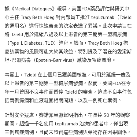
據《Medical Dialogues》報導，美國FDA藥品評估與研究中
心主任 Tracy Beth Hoeg 對內部員工批准 teplizumab（Tzield
的通用名）進行快速審查的決定表達了異議。此次申請旨在
將 Tzield 用於延緩八歲及以上患者的第三期第一型糖尿病
（Type 1 Diabetes, T1D）進程。然而，Tracy Beth Hoeg 擔
憂該藥物的風險可能大於其效益，特別提及了潛在的愛潑斯
坦-巴爾病毒（Epstein-Barr virus）感染及罹癌風險。
事實上，Tzield 在上個月已獲美國核准，可用於延緩一歲及
以上患者的第三期第一型糖尿病發病。然而，美國FDA在今
年一月曾因不良事件而暫停 Tzield 的審查，這些不良事件包
括兩例癲癇和血液凝固相關問題，以及一例死亡案例。
針對安全疑慮，賽諾菲藥廠聲明指出，在長達 30 年的觀察
期間，超過一千名使用 teplizumab 治療的患者中，僅出現
三例癌症病例，且尚未證實這些病例與藥物存在因果關係。