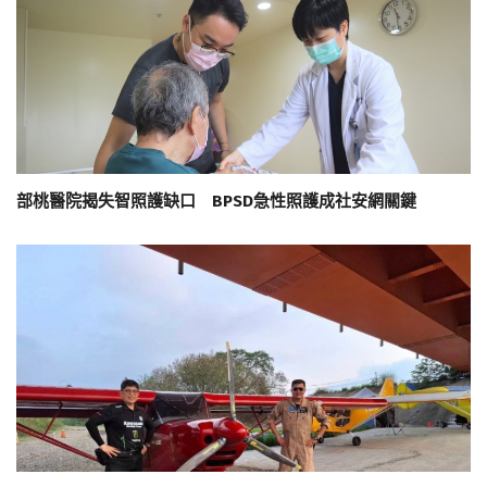
部桃醫院揭失智照護缺口 BPSD急性照護成社安網關鍵