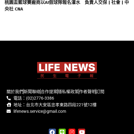
桃園盃籃球賽廠商以AI假球隊報名灌水 負責人交保 | 社會 | 中
央社 CNA
關於我們
新聞聯絡
合作提案
隱私權政策
作者聲明
訂閱
電話：(02)2776-3386
地址：台北市大安區忠孝東路四段221號12樓
lifenews.service@gmail.com