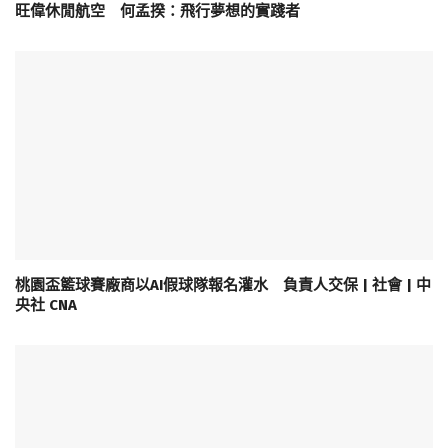
旺偉休閒航空 何孟揆：飛行夢想的實踐者
桃園盃籃球賽廠商以AI假球隊報名灌水 負責人交保 | 社會 | 中
央社 CNA