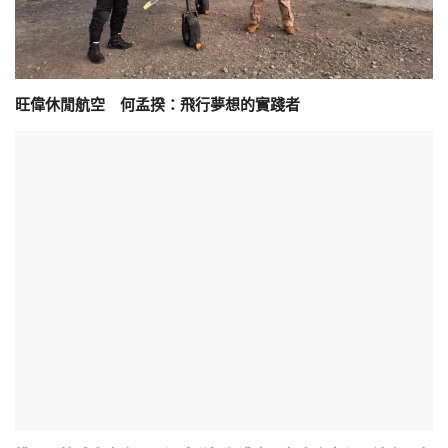
旺偉休閒航空 何孟揆：飛行夢想的實踐者