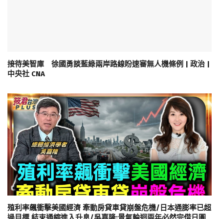
接待美智庫 徐國勇談藍綠兩岸路線盼速審無人機條例 | 政治 |
中央社 CNA
殖利率飆衝擊美國經濟 牽動房貸車貸崩盤危機/日本通膨率已超
過目標 結束通縮進入升息/吳嘉隆:景氣輪迴兩年必然完借日圓