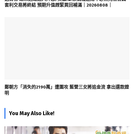
套利交易將終結 預期升值趕緊買回補滿｜20260808｜
鄭朝方「消失的2190萬」遭圍攻 藍營三女將追金流 拿出還款證
明
You May Also Like!