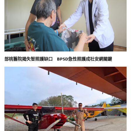
部桃醫院揭失智照護缺口 BPSD急性照護成社安網關鍵