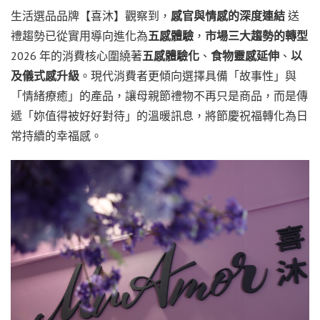
生活選品品牌【喜沐】觀察到，
感官與情感的深度連結
送
禮趨勢已從實用導向進化為
五感體驗
，
市場三大趨勢的轉型
2026 年的消費核心圍繞著
五感體驗化
、
食物靈感延伸
、
以
及儀式感升級
。現代消費者更傾向選擇具備「故事性」與
「情緒療癒」的產品，讓母親節禮物不再只是商品，而是傳
遞「妳值得被好好對待」的溫暖訊息，將節慶祝福轉化為日
常持續的幸福感。