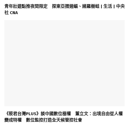
青年壯遊點推夜間限定 探東亞摺翅蝠、諸羅樹蛙 | 生活 | 中央
社 CNA
《筱君台灣PLUS》談中國數位極權 董立文：出境自由從人權
變成特權 數位監控打造全天候管控社會