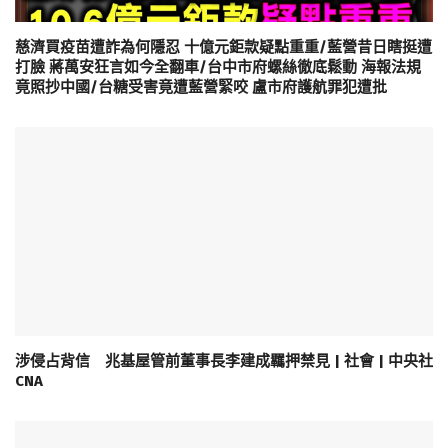
慈濟買疫苗遭詐為何隱忍 十億元鉅款疑點重重/藍營昔日瞎挺遭
打臉 蔣萬安狂言如今全翻車/台中市府螺絲徹底鬆動 海報法規
竟照抄中國/台糖受害竟遭藍營緊咬 盧市府護航罪犯遭批
涉侵占背信 兆基屋管前董事長李建成羈押禁見 | 社會 | 中央社
CNA