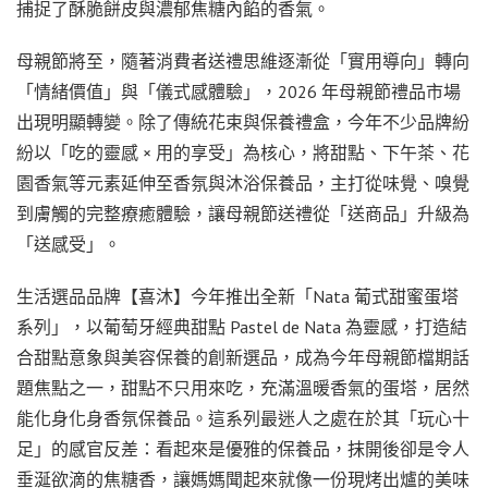
捕捉了酥脆餅皮與濃郁焦糖內餡的香氣。
母親節將至，隨著消費者送禮思維逐漸從「實用導向」轉向
「情緒價值」與「儀式感體驗」，2026 年母親節禮品市場
出現明顯轉變。除了傳統花束與保養禮盒，今年不少品牌紛
紛以「吃的靈感 × 用的享受」為核心，將甜點、下午茶、花
園香氣等元素延伸至香氛與沐浴保養品，主打從味覺、嗅覺
到膚觸的完整療癒體驗，讓母親節送禮從「送商品」升級為
「送感受」。
生活選品品牌【喜沐】今年推出全新「Nata 葡式甜蜜蛋塔
系列」，以葡萄牙經典甜點 Pastel de Nata 為靈感，打造結
合甜點意象與美容保養的創新選品，成為今年母親節檔期話
題焦點之一，甜點不只用來吃，充滿溫暖香氣的蛋塔，居然
能化身化身香氛保養品。這系列最迷人之處在於其「玩心十
足」的感官反差：看起來是優雅的保養品，抹開後卻是令人
垂涎欲滴的焦糖香，讓媽媽聞起來就像一份現烤出爐的美味