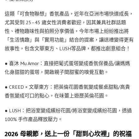
這類「可食物聯想」香氛產品，近年在亞洲市場快速成長，
尤其受到 25–45 歲女性消費者歡迎，因其兼具社群話題
性、禮物趣味性與拍照分享價值，今年市場上紛紛推出將
「生活情趣」與「實用功能」結合的提案，讓送禮變得更有
故事性，包含文華東方、LUSH等品牌，都推出創意組合！
● 喜沐 Mu Amor：直接把葡式蛋塔變成香氛保養品/讓媽媽
化身甜甜的蛋塔，開啟親子間甜蜜的嗅覺互動。
● CREED × 文華東方：把英倫花園香氣變成餐桌甜點/高貴
香氛變成可口的點心，在味蕾上遊歷英倫花園。
● LUSH：把浴室變成繽紛花園/將浴室變成繽紛花園，透過
100% 手作產品釋放壓力。
2026 母親節，送上一份「甜到心坎裡」的祝福