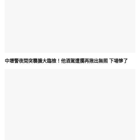
中壢警夜間突襲擴大臨檢！他酒駕遭攔再揪出無照 下場慘了