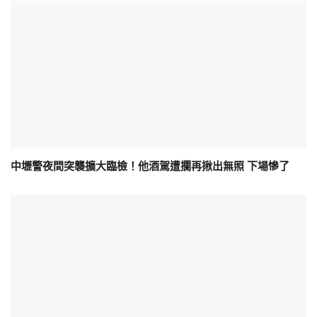
中壢警夜間突襲擴大臨檢！他酒駕遭攔再揪出無照 下場慘了