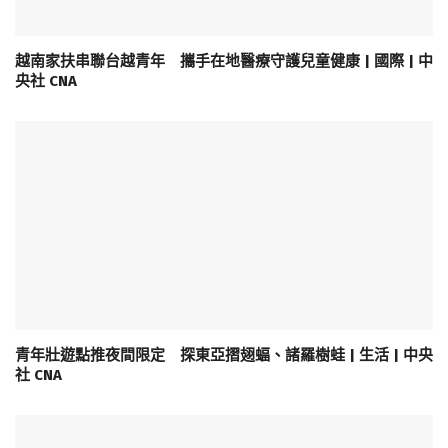
越南家扶串聯台越青年 攜手在地醫療守護兒童健康 | 國際 | 中
央社 CNA
青年壯遊點推夜間限定 探東亞摺翅蝠、諸羅樹蛙 | 生活 | 中央
社 CNA