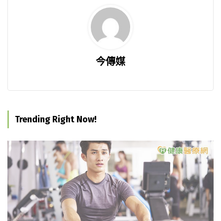
今傳媒
Trending Right Now!