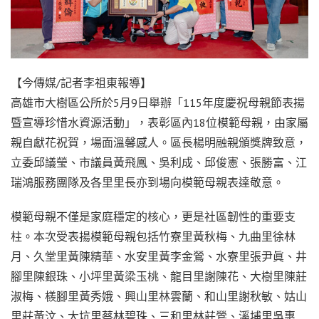
【今傳媒/記者李祖東報導】
高雄市大樹區公所於5月9日舉辦「115年度慶祝母親節表揚
暨宣導珍惜水資源活動」，表彰區內18位模範母親，由家屬
親自獻花祝賀，場面溫馨感人。區長楊明融親頒獎牌致意，
立委邱議瑩、市議員黃飛鳳、吳利成、邱俊憲、張勝富、江
瑞鴻服務團隊及各里里長亦到場向模範母親表達敬意。
模範母親不僅是家庭穩定的核心，更是社區韌性的重要支
柱。本次受表揚模範母親包括竹寮里黃秋梅、九曲里徐林
月、久堂里黃陳精華、水安里黃李金鶯、水寮里張尹眞、井
腳里陳銀珠、小坪里黃梁玉桃、龍目里謝陳花、大樹里陳莊
淑梅、檨腳里黃秀娥、興山里林雲蘭、和山里謝秋敏、姑山
里莊黃汶、大坑里蔡林碧珠、三和里林莊鶯、溪埔里吳惠