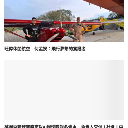
旺偉休閒航空 何孟揆：飛行夢想的實踐者
桃園盃籃球賽廠商以AI假球隊報名灌水 負責人交保 | 社會 | 中