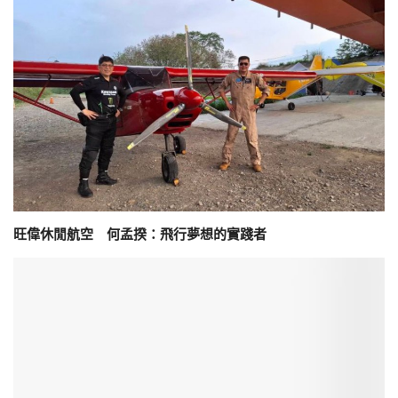
旺偉休閒航空 何孟揆：飛行夢想的實踐者