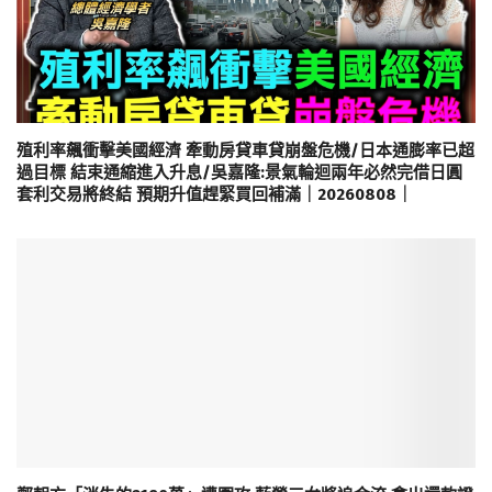
殖利率飆衝擊美國經濟 牽動房貸車貸崩盤危機/日本通膨率已超
過目標 結束通縮進入升息/吳嘉隆:景氣輪迴兩年必然完借日圓
套利交易將終結 預期升值趕緊買回補滿｜20260808｜