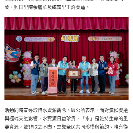
美、興田里陳余麗華及統嶺里王許美蓮。
活動同時宣導珍惜水資源觀念。區公所表示，面對氣候變遷
與極端天氣影響，水資源日益珍貴，「水」是維持生命的重
要資源，並非取之不盡，需靠全民共同珍惜與節約。唯有從