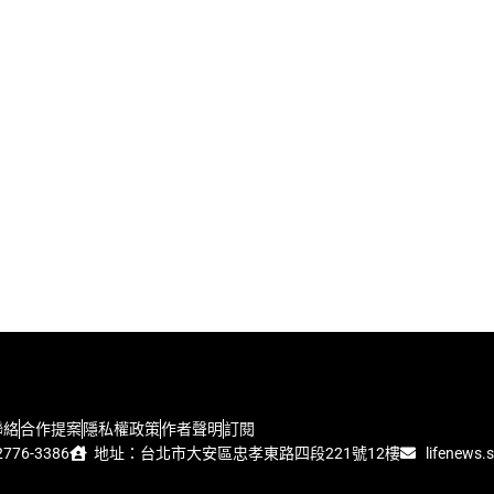
聯絡
合作提案
隱私權政策
作者聲明
訂閱
776-3386
地址：台北市大安區忠孝東路四段221號12樓
lifenews.