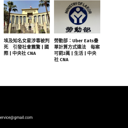
埃及知名女星涉毒被判
勞動部：Uber Eats疊
死 引發社會震驚 | 國
單計算方式違法 每案
際 | 中央社 CNA
可罰2萬 | 生活 | 中央
社 CNA
service@gmail.com