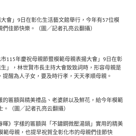
揚大會」9日在彰化生活藝文館舉行，今年有57位模
親們佳節快樂。（圖╱記者孔亮云翻攝）
化市115年慶祝母親節暨模範母親表揚大會」9日在彰
祖生」，林世賢市長主持大會致致詞時，形容母親是
，提醒為人子女，要及時行孝，天天孝順母親。
樣的匾額與精美禮品、老婆餅以及鮮花，給今年模範
士。（圖╱記者孔亮云翻攝）
春暉》字樣的匾額與「不鏽鋼微壓湯鍋」實用的精美
名模範母親，也提早祝賀全彰化市的母親們佳節快