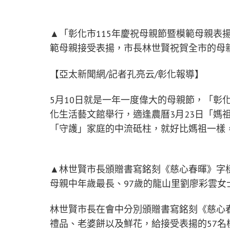
▲「彰化市115年慶祝母親節暨模範母親表
範母親接受表揚，市長林世賢祝賀全市的母
【亞太新聞網/記者孔亮云/彰化報導】
5月10日就是一年一度偉大的母親節，「彰
化生活藝文館舉行，適逢農曆3月23日「媽
「守護」家庭的中流砥柱，就好比媽祖一樣
▲林世賢市長頒贈書寫銘刻《慈心春暉》字
母親中年歲最長、97歲的龍山里劉廖彩雲女
林世賢市長在會中分別頒贈書寫銘刻《慈心
禮品、老婆餅以及鮮花，給接受表揚的57