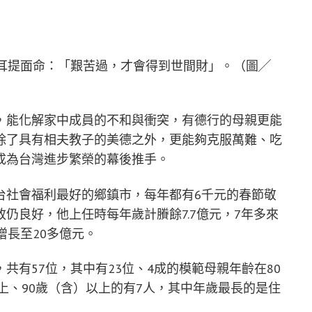
子耳提面命：「艱苦過，才會得到世間財」。（圖╱
，能化解家中成員的不和與衝突，有德行的母親更能
除了具有相夫教子的美德之外，更能夠克服萬難、吃
成為台灣進步繁榮的幕後推手。
台社會福利最好的鄉鎮市，每年都有6千元的春節敬
仍良好，他上任時每年歲計賸餘7.7億元，7年多來
增長至20多億元。
共有57位，其中有23位、4成的模範母親年齡在80
以上、90歲（含）以上的有7人，其中年歲最長的是住