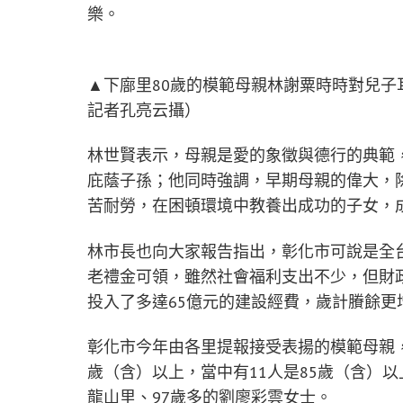
樂。
▲下廍里80歲的模範母親林謝粟時時對兒
記者孔亮云攝）
林世賢表示，母親是愛的象徵與德行的典範
庇蔭子孫；他同時強調，早期母親的偉大，
苦耐勞，在困頓環境中教養出成功的子女，
林市長也向大家報告指出，彰化市可說是全
老禮金可領，雖然社會福利支出不少，但財政
投入了多達65億元的建設經費，歲計賸餘更
彰化市今年由各里提報接受表揚的模範母親，
歲（含）以上，當中有11人是85歲（含）
龍山里、97歲多的劉廖彩雲女士。