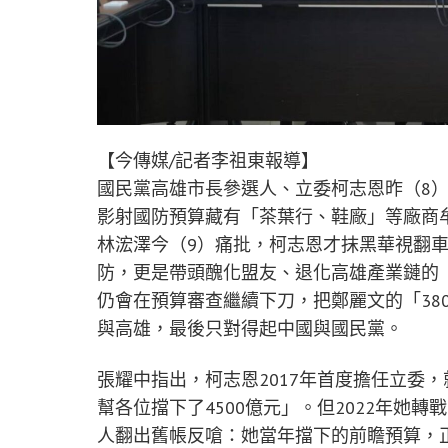
【今傳媒/記者李祖東報導】
國民黨高雄市長參選人、立委柯志恩昨（8
影射國防預算藏有「茶葉行、鞋廠」等廠商
林浤澤今（9）痛批，柯志恩才抹黑華視翻
防，更是帶頭醜化盟友、退化高雄產業鏈的「
仍會在預算審查繼續下刀，把鄭麗文的「380
與高雄，最後只對得起中國與國民黨。
張耀中指出，柯志恩2017年首度擔任立委
幫各位擋下了4500億元」。但2022年她
人翻出舊帳反嗆：她當年擋下的前瞻預算，