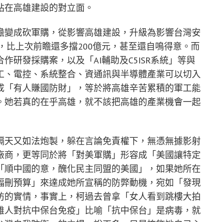
站在高雄建設的對立面。
瞻變成砍軍購，從影響高雄建設，升級為影響台灣安
算，比上次前瞻還多擋200億元，甚至還自鳴得意。而
研發採購案，以及「AI輔助及C5ISR系統」等與
工、電控、系統整合、資通訊與半導體產業可以切入
成「有人賺國防財」，等於將高雄辛苦累積的軍工能
。她若真的在乎高雄，就不該把高雄的產業機會一起
隔天又如法炮製，躲在言論免責權下，無憑無據影射
廠商，更等同於將「對美軍購」形容成「美國讓特定
「順中國的意，醜化民主同盟的美國」，如果她所在
幅刪預算」來達成她所宣稱的防弊動機，宛如「發現
防的實情，事實上，柯過去曾拿「女人看到跳樓大拍
雄人對抗中保台免疫」比喻「抗中保台」是病毒，就