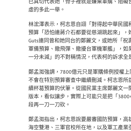
已真切代表她「骨子裡就是嫌棄軍購、阻礙
虛的多此一舉。
林浤澤表示，柯志恩自詡「對得起中華民國
預算「恐怕連蔣介石都要從慈湖跳起來」，
Guts連同曾和她同台的鄭麗文，或她所「
軍備預算、撤飛彈、撤擾台軍機軍艦」，如
一分未減」的不對稱情況，代表柯的訴求全
鄭孟洳強調，7800億元只是軍購條例授權
不會在特別預算審查中繼續刪減。柯志恩所
續杯葛預算的伏筆。從國民黨主席鄭麗文一開始
版本，看似讓步，實際上可能只是把「3800
段再一刀一刀砍。
鄭孟洳指出，柯志恩說要嚴審國防預算，高
海空雙港、三軍官校所在地，以及軍工產業