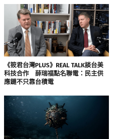
《筱君台灣PLUS》REAL TALK談台美
科技合作 薛瑞福點名聯電：民主供
應鏈不只靠台積電