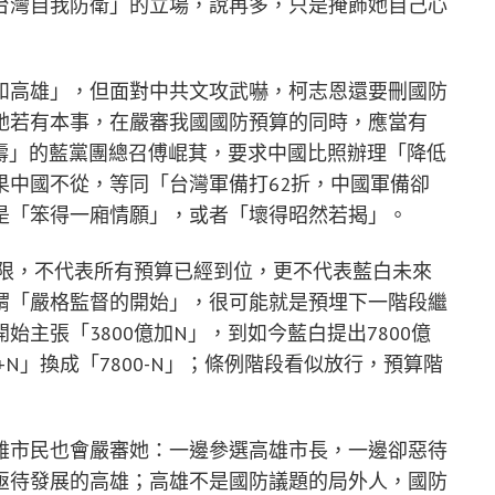
台灣自我防衛」的立場，說再多，只是掩飾她自己心
和高雄」，但面對中共文攻武嚇，柯志恩還要刪國防
她若有本事，在嚴審我國國防預算的同時，應當有
祝壽」的藍黨團總召傅崐萁，要求中國比照辦理「降低
果中國不從，等同「台灣軍備打62折，中國軍備卻
是「笨得一廂情願」，或者「壞得昭然若揭」。
上限，不代表所有預算已經到位，更不代表藍白未來
謂「嚴格監督的開始」，很可能就是預埋下一階段繼
主張「3800億加N」，到如今藍白提出7800億
+N」換成「7800-N」；條例階段看似放行，預算階
雄市民也會嚴審她：一邊參選高雄市長，一邊卻惡待
亟待發展的高雄；高雄不是國防議題的局外人，國防