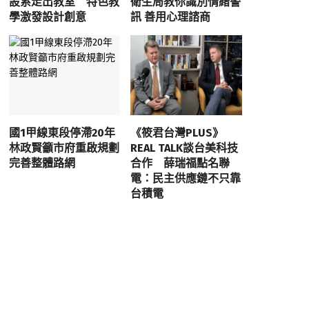
設系走出教室 特色教
衛生局教你識別情緒警
學激發設計創意
訊 善用心理諮商
國1甲線東段停滯20年
《筱君台灣PLUS》
林政賢籲市府重啟規劃
REAL TALK談台美科技
完善整體路網
合作 薛瑞福點名聯
電：民主供應鏈不只靠
台積電