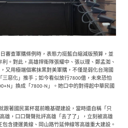
）日審查軍購條例時，表態力挺藍白縮減版預算，並
牟利。對此，高雄捍衛隊張耀中、張以理、鄭孟洳、
車，又用極端個案抹黑對美軍購，不僅是弱化台灣國
三惡化」推手；如今看似放行7800億，未來恐怕
0+N」換成「7800-N」。她口中的對得起中華民國
，就跟著國民黨杯葛前瞻基礎建設，當時還自稱「只
轉戰高雄，口口聲聲批評高雄「去了了」，立刻被高雄
正包含捷運黃線、岡山路竹延伸線等高雄重大建設。