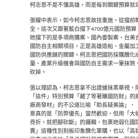
柯志恩不是不懂高雄，而是每到關鍵預算就
張耀中表示，如今柯志恩故技重施，從擋前
全。這次又跟著藍白擋下4700億元國防預
她擋下的是多項商購案、國內委製案、台美合作
國防自主相關項目，正是高雄造船、金屬加
國防供應鏈的關鍵。柯志恩把國防採購醜化
量、產業升級機會與國防自主需求一筆抹煞
砍掉。
張以理認為，柯志恩拿不出證據抹黑華視，
「這件」特別預算「藏了等著賺國防財」的
廠商發材」的不公道比喻「助長疑美論」、
意真的是「防弊優先」當然歡迎，但用「大
骨折，就把腳砍斷」的邏輯，包裹她弱化國
賣」這種性別刻板印象醜化軍購，也以「高