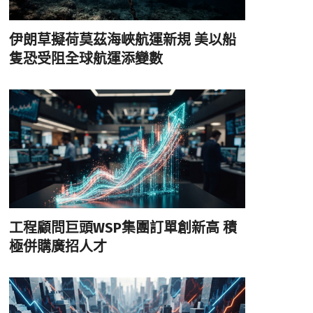
伊朗草擬荷莫茲海峽航運新規 美以船
隻恐受阻全球航運添變數
工程顧問巨頭WSP集團訂單創新高 積
極併購廣招人才