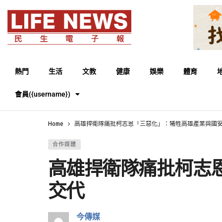
熱門
生活
文教
健康
娛樂
體育
會員({username})
Home
高雄捍衛隊痛批柯志恩「三惡化」：犧牲高雄產業與國
合作媒體
高雄捍衛隊痛批柯志
交代
今傳媒