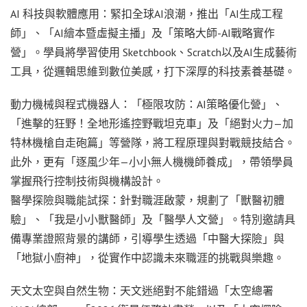
AI 科技與軟體應用：緊扣全球AI浪潮，推出「AI生成工程
師」、「AI繪本暨虛擬主播」及「策略大師-AI戰略實作
營」。學員將學習使用 Sketchbook、Scratch以及AI生成藝術
工具，從邏輯思維到數位美感，打下深厚的科技素養基礎。
動力機械與程式機器人：「極限攻防：AI策略優化營」、
「進擊的狂野！全地形遙控野戰坦克車」及「絕對火力—加
特林機槍自走砲篇」等營隊，將工程原理與對戰競技結合。
此外，更有「逐風少年—小小無人機機師養成」，帶領學員
掌握飛行控制技術與機構設計。
醫學探險與職能試探：針對職涯啟蒙，規劃了「獸醫初體
驗」、「我是小小獸醫師」及「醫學人文營」。特別邀請具
備專業證照背景的講師，引導學生透過「中醫大探險」與
「地獄小廚神」，從實作中認識未來職涯的挑戰與樂趣。
天文太空與自然生物：天文迷絕對不能錯過「太空總署