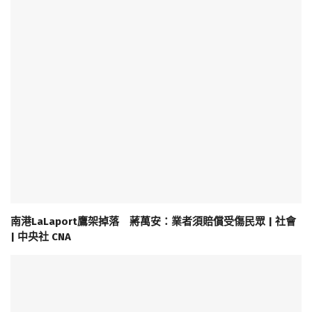
南港LaLaport鷹架掉落 蔣萬安：業者須賠償受傷民眾 | 社會
| 中央社 CNA