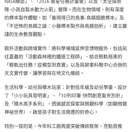
NASA總部」、「2026 衛星任務計畫營」以及「太空探險
隊-小孩自製水動力火箭」營隊。而在生物領域，則有深度
的標本製作體驗，如「禽飛得已的鳥事-鳥類翅膀標本」及
「不恐怖的鳥類之謎：小雞標本製作與鳥類剖析」，建立嚴
謹的生命教育觀點。
館外活動與跨域實作：將科學場域延伸至博物館外，包括前
往嘉義的「活動森林裡的鐵道工程師」、結合輕軌搭乘的
「輕軌出任務！從模型到真實」以及與屏東科教中心合辦的
天文實作營，讓學習與在地文化連結。
生活科學、幼兒與積木玩家：針對低年級及幼兒學童，設計
了「小小玩具發明家」、「3D列印筆-快閃創意髮夾別針」
及「積木高手系列」，透過感官探索與微觀科學（如顯微鏡
神祕世界），啟發孩子對生活周遭的好奇心。
特別一提的是，今年科工館再度突破傳統框架，亮點首推