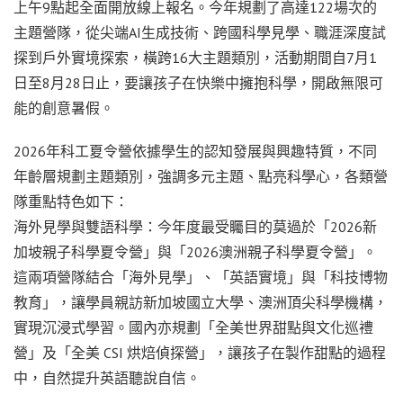
上午9點起全面開放線上報名。今年規劃了高達122場次的
主題營隊，從尖端AI生成技術、跨國科學見學、職涯深度試
探到戶外實境探索，橫跨16大主題類別，活動期間自7月1
日至8月28日止，要讓孩子在快樂中擁抱科學，開啟無限可
能的創意暑假。
2026年科工夏令營依據學生的認知發展與興趣特質，不同
年齡層規劃主題類別，強調多元主題、點亮科學心，各類營
隊重點特色如下：
海外見學與雙語科學：今年度最受矚目的莫過於「2026新
加坡親子科學夏令營」與「2026澳洲親子科學夏令營」。
這兩項營隊結合「海外見學」、「英語實境」與「科技博物
教育」，讓學員親訪新加坡國立大學、澳洲頂尖科學機構，
實現沉浸式學習。國內亦規劃「全美世界甜點與文化巡禮
營」及「全美 CSI 烘焙偵探營」，讓孩子在製作甜點的過程
中，自然提升英語聽說自信。