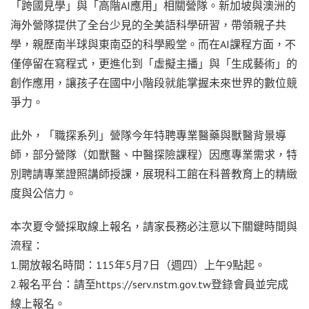
「跨國見學」與「高階AI應用」相關營隊。新加坡與澳洲的
海外營隊提供了全台少見的全美語科學研習，帶領親子共
學，親歷南半球與東南亞的科學殿堂。而在AI課程方面，不
僅停留在寫程式，更進化到「虛擬主播」與「生成藝術」的
創作應用，讓孩子在國中小階段就能掌握未來世界的數位競
爭力。
此外，「職探系列」營隊今年特聘專業醫藥與獸醫背景導
師，部分營隊（如獸醫、中醫探險課程）因應專業需求，特
別聘請專業證照講師授課，展現科工館在科普教育上的精緻
度與公信力。
本次夏令營採取線上報名，請家長務必注意以下關鍵時間與
流程：
1.開放報名時間：115年5月7日（週四）上午9點起。
2.報名平台：請至https://serv.nstm.gov.tw登錄會員並完成
線上報名。