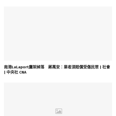
南港LaLaport鷹架掉落 蔣萬安：業者須賠償受傷民眾 | 社會
| 中央社 CNA