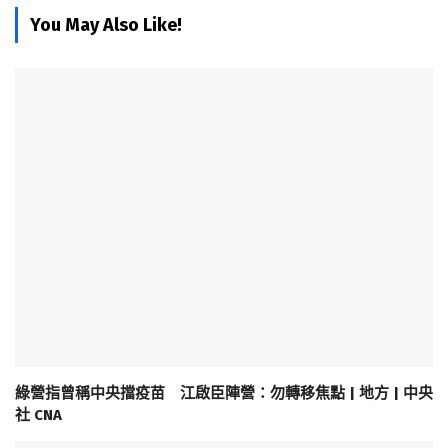
You May Also Like!
綠營指曾稱中央擋疫苗 江啟臣陣營：勿轉移焦點 | 地方 | 中央
社 CNA