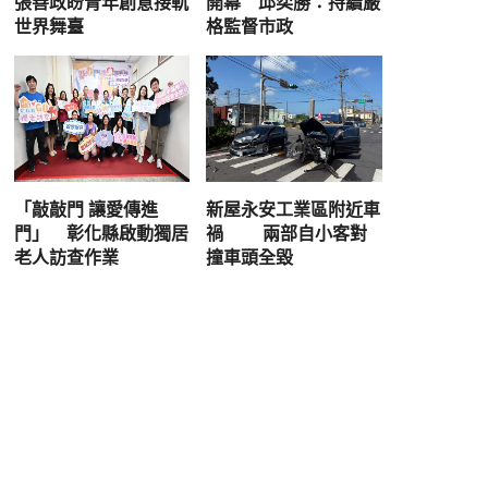
張善政盼青年創意接軌
開幕 邱奕勝：持續嚴
世界舞臺
格監督市政
「敲敲門 讓愛傳進
新屋永安工業區附近車
門」 彰化縣啟動獨居
禍 兩部自小客對
老人訪查作業
撞車頭全毀