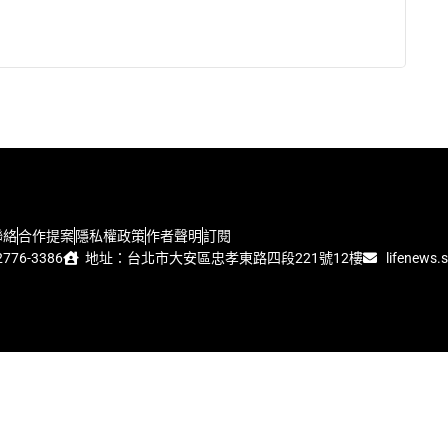
聯絡
合作提案
隱私權政策
作者聲明
訂閱
776-3386
地址：台北市大安區忠孝東路四段221號12樓
lifenews.