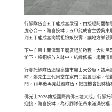
行腳隊伍自五甲龍成宮啟程，由授經阿闍黎
虔心合十、隨喜投缽；五甲龍成宮主委吳東
到五甲龍成宮向媽祖娘娘祝壽，讓地方鄉親
下午自鳳山開漳聖王廟廣場前啟程，大批民
忙下，將銅板放入缽中，結緣修福，場面溫
行腳托缽隊伍途經高雄市鳳山天公廟，該廟
時，鄭先生三代同堂在家門口設置香案，他
門，10年後再見莊嚴隊伍，把握機會投缽植
佛光山2026傳授國際萬佛三壇大戒」行腳
迎接，隨喜投缽，為行腳隊伍帶來滿滿祝福