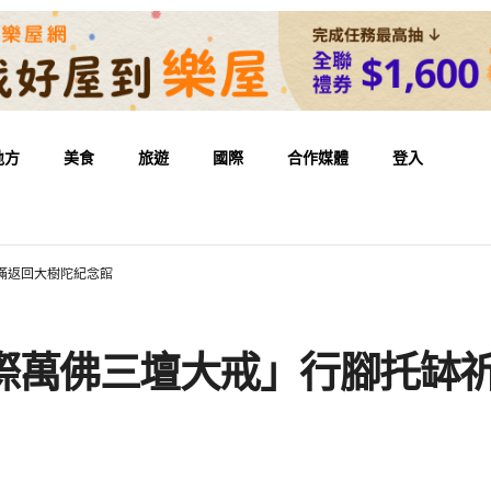
地方
美食
旅遊
國際
合作媒體
登入
圓滿返回大樹陀紀念館
國際萬佛三壇大戒」行腳托缽