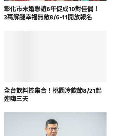
彰化市未婚聯誼6年促成10對佳偶！
3萬解謎幸福無敵8/6-11開放報名
全台飲料控集合！桃園冷飲節8/21起
連嗨三天