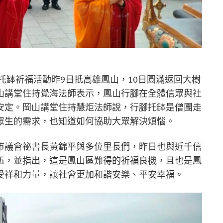
腳托缽祈福活動昨9日扺高雄鳳山，10日圓滿返回大樹
山講堂住持覺海法師表示，鳳山行腳在全體信眾與社
安定。岡山講堂住持慧炬法師說，行腳托缽是僧團走
眾生的需求，也知道如何協助大眾解決煩惱。
市議會祕書長黃錦平與多位里長們，昨日也與近千信
伍，並指出，這是鳳山區難得的祈福良機，且也是鳳
受祥和力量，讓社會更加和諧安樂、平安幸福。