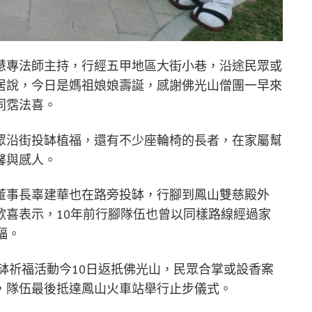
慧專法師主持，行經五甲地區大街小巷，沿途民眾或
居說，今日是媽祖娘娘壽誕，感謝佛光山僧團一早來
同霑法喜。
眾沿街投缽植福，還有不少座輪椅的長者，在家屬幫
馨與感人。
董事長辜建華也在路旁投缽，行腳到鳳山雙慈殿外
歡喜表示，10年前行腳隊伍也曾以同樣路線經過家
福。
托缽祈福活動今10日返扺佛光山，民眾合掌或設香案
，隊伍最後抵達鳳山火車站舉行止步儀式。