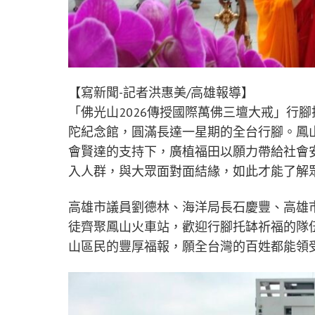
【寫新聞-記者洪惠美/高雄報導】
「佛光山2026傳授國際萬佛三壇大戒」行
陀紀念館，圓滿長達一星期的全台行腳。鳳
會賢達的支持下，廣植福田以願力帶給社會
入人群，與大眾面對面結緣，如此才能了解
高雄市議員劉德林、海洋局長石慶豐、高雄
徒齊聚鳳山火車站，歡迎行腳托缽祈福的隊
山區民的豐厚福報，願全台灣的百姓都能領