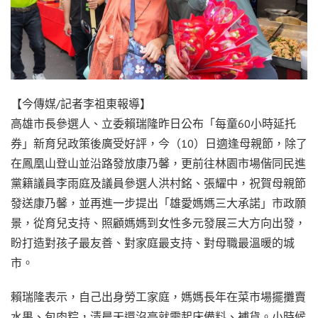
【今傳媒/記者李祖東報導】
高雄市長參選人、立委賴瑞隆昨日公布「每童60小時延托
券」新育兒政策後廣受好評，今（10）日適逢母親節，除了
在鳳凰山登山並沿路發放康乃馨，更前往林園市場偕同民進
黨籍議員李雨庭及議員參選人洪村銘、張耀中，祝賀母親節
發送康乃馨，並再進一步提出「雄愛媽媽三大承諾」市政願
景，從育兒支持、照顧媽媽到女性多元發展三大方向出發，
盼打造對孩子最友善、對家庭最支持、對母職最溫暖的城
市。
賴瑞隆表示，自己出身勞工家庭，媽媽長年在菜市場擺攤賣
水果、包肉粽，清晨天還沒亮就需起床備料、補貨。小時候