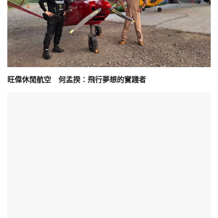
旺偉休閒航空 何孟揆：飛行夢想的實踐者