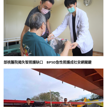
部桃醫院揭失智照護缺口 BPSD急性照護成社安網關鍵