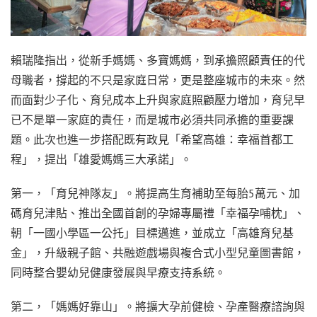
賴瑞隆指出，從新手媽媽、多寶媽媽，到承擔照顧責任的代
母職者，撐起的不只是家庭日常，更是整座城市的未來。然
而面對少子化、育兒成本上升與家庭照顧壓力增加，育兒早
已不是單一家庭的責任，而是城市必須共同承擔的重要課
題。此次也進一步搭配既有政見「希望高雄：幸福首都工
程」，提出「雄愛媽媽三大承諾」。
第一，「育兒神隊友」。將提高生育補助至每胎5萬元、加
碼育兒津貼、推出全國首創的孕婦專屬禮「幸福孕哺枕」、
朝「一國小學區一公托」目標邁進，並成立「高雄育兒基
金」，升級親子館、共融遊戲場與複合式小型兒童圖書館，
同時整合嬰幼兒健康發展與早療支持系統。
第二，「媽媽好靠山」。將擴大孕前健檢、孕產醫療諮詢與