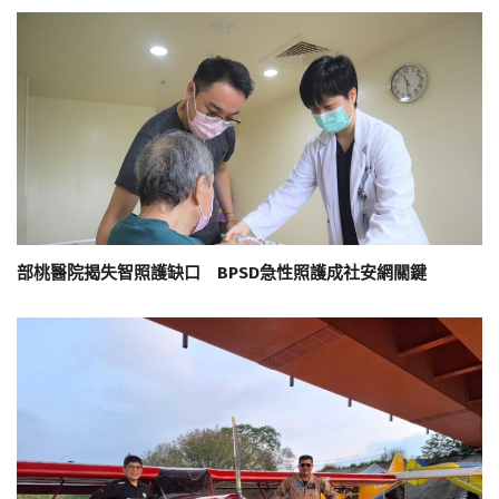
部桃醫院揭失智照護缺口 BPSD急性照護成社安網關鍵