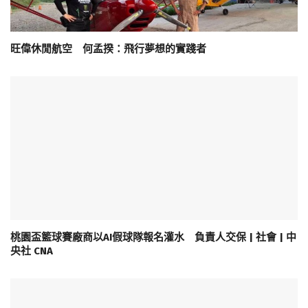
旺偉休閒航空 何孟揆：飛行夢想的實踐者
桃園盃籃球賽廠商以AI假球隊報名灌水 負責人交保 | 社會 | 中
央社 CNA