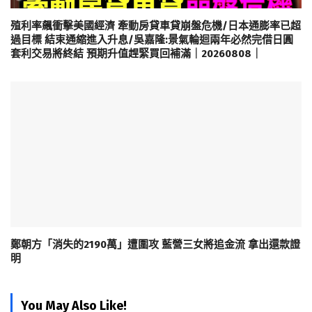
殖利率飆衝擊美國經濟 牽動房貸車貸崩盤危機/日本通膨率已超
過目標 結束通縮進入升息/吳嘉隆:景氣輪迴兩年必然完借日圓
套利交易將終結 預期升值趕緊買回補滿｜20260808｜
鄭朝方「消失的2190萬」遭圍攻 藍營三女將追金流 拿出還款證
明
You May Also Like!