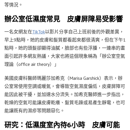
等情況。
辦公室低濕度常見 皮膚屏障易受影響
一名女網友在
TikTok
以影片分享自己上班前後的外觀差異，
早上9點時，她的皮膚和髮質都看起來都很清爽，但在下午1
點時，她的頭髮卻顯得油膩，臉部也有些浮腫，一連串的畫
面引起許多網友熱議，大家也將這個現象稱為「辦公室空氣
理論（office air theory）」
美國皮膚科醫師瑪麗莎加希克（Marisa Garshick）表示，辦
公室常使用空調或暖氣，會導致空氣濕度偏低，皮膚屏障可
能因此被干擾，並加速水分流失。加希克醫師進一步指出，
乾燥的空氣可能讓皮膚乾癢、髮質毛躁或易產生靜電，也可
能讓既有的濕疹等問題惡化。
研究：低濕度室內待6小時 皮膚可能