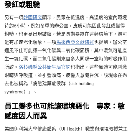
發紅或粗糙
另有一項
韓國研究
顯示，民眾在低濕度、高溫度的室內環境
待約6小時，例如冬季的辦公室，皮膚可能因此發紅或變得
粗糙，也更易出現皺紋，若是長期暴露在這類環境下，還可
能有加速老化跡象。一項
馬來西亞文獻綜述
也提到，辦公室
通風不佳可能讓一氧化碳與二氧化碳累積，其中暖氣可能產
生一氧化碳，而二氧化碳則來自多人同處一室時的呼吸作用
所致。
洛杉磯縣公共衛生局官網
也指出，這些氣體可能刺激
眼睛與呼吸道，並引發頭痛、疲倦與意識昏沉，該現象在過
去也被稱為「病態建築症候群（sick building
syndrome）」。
員工變多也可能讓環境惡化 專家：敏
感度因人而異
美國伊利諾大學健康體系（UI Health）職業與環境教授兼主