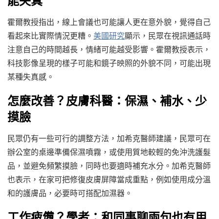
能失真
霍爾教授指出，線上會議也可能讓人更在意外貌，覺得自己
看起來比實際情況更糟。
美國研究
顯示，民眾在視訊通話時
注意自己的時間越長，情緒可能越受影響。霍爾教授表示，
科技影像呈現的樣子可能和鏡子映照的外貌不同，可能出現
某種失真感。
怎麼改善？皮膚科醫：保濕、補水、少
摸臉
民眾仍有一些可行的調整方法，加希克醫師建議，民眾可在
辦公室的桌邊準備保濕噴霧，或使用質地較輕的免沖洗護髮
品，並避免頻繁摸臉，同時也要適時補充水分。加希克醫師
也表示，在家可把修復皮膚屏障當成重點，例如使用成分溫
和的護膚品，必要時可搭配加濕器。
工作疲憊？學者：和同事聊兩句也有用