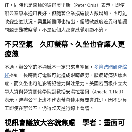
任，同時也是醫師的彼得奧里斯（Peter Orris）表示，即使
辦公室原本通風良好，但隨著企業擴編後人數增加，也可能
改變空氣狀況。奧里斯醫師也指出，個體敏感度差異可能讓
問題更難被察覺，不是每個人都會感覺明顯不適。
不只空氣 久盯螢幕、久坐也會讓人更
疲憊
不過，辦公室的不適感不一定只來自空氣，
多篇
跨國研究綜
述
提到，長時間盯電腦可能造成眼睛疲勞、腰痠背痛與焦慮
症，而久坐也可能影響記憶力與注意力。美國密西根州立大
學人資與勞資關係學院副教授安潔拉霍爾（Angela T. Hall）
表示，進辦公室上班不代表螢幕使用時間會減少，因不少員
工即使在辦公室，仍得整天進行線上會議。
視訊會議放大容貌焦慮 學者：畫面可