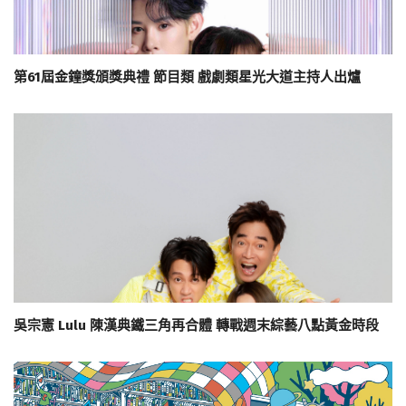
第61屆金鐘獎頒獎典禮 節目類 戲劇類星光大道主持人出爐
吳宗憲 Lulu 陳漢典鐵三角再合體 轉戰週末綜藝八點黃金時段