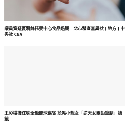
議員質疑夏莉絲托嬰中心食品過期 北市稽查無異狀 | 地方 | 中
央社 CNA
王彩樺擔任味全龍開球嘉賓 尬舞小龍女「逆天女團鉛筆腿」搶
鏡