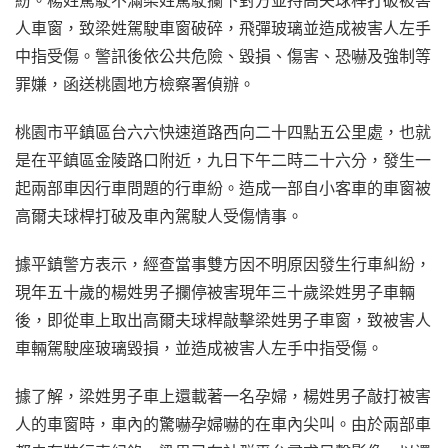
人車窗，致梁姓駕駛車窗破碎，飛彈玻璃並造成被害人左手
中指受傷。警訊後依公共危險、毀損、傷害、恐嚇及強制等
罪嫌，函送桃園地方檢察署偵辦。
桃園市平鎮區台六六快速道路西向二十四點五公里處，也就
是在平鎮區金陵路口附近，九日下午二時二十六分，發生一
起兩部車因行車問題的行車紛。造成一部自小客車的車窗被
高爾夫球桿打破及車內駕駛人受傷情事。
據平鎮警方表示，經查當事雙方因不明原因發生行車糾紛，
現年五十歲的楊姓男子攔停被害現年三十歲梁姓男子車輛
後，即從車上取出高爾夫球桿敲擊梁姓男子車窗，致被害人
車輛駕駛座玻璃毀損，並造成被害人左手中指受傷。
據了解，梁姓男子車上還載著一名孕婦，楊姓男子敲打被害
人的車窗時，車內的驚嚇孕婦嚇的在車內尖叫。由於兩部車