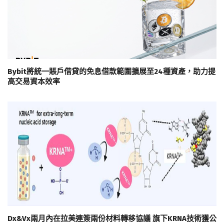
Bybit將統一賬戶借貸的免息借款範圍擴展至24種資產，助力提
高交易資本效率
Dx&Vx兩月內在拉美連簽兩份材料轉移協議 旗下KRNA技術獲公