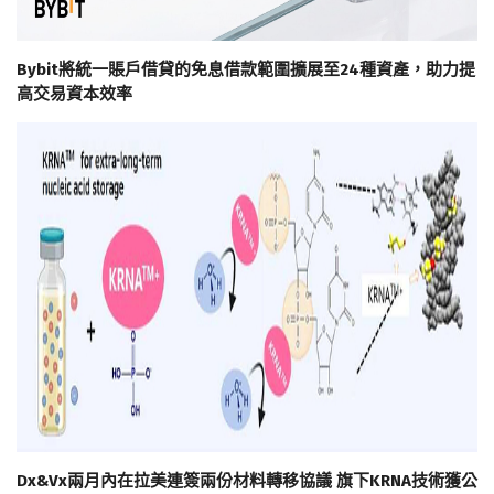
Bybit將統一賬戶借貸的免息借款範圍擴展至24種資產，助力提
高交易資本效率
Dx&Vx兩月內在拉美連簽兩份材料轉移協議 旗下KRNA技術獲公