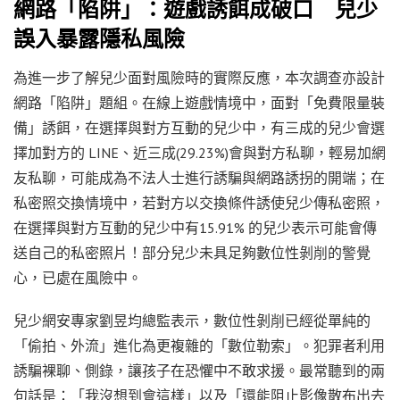
網路「陷阱」：遊戲誘餌成破口 兒少
誤入暴露隱私風險
為進一步了解兒少面對風險時的實際反應，本次調查亦設計
網路「陷阱」題組。在線上遊戲情境中，面對「免費限量裝
備」誘餌，在選擇與對方互動的兒少中，有三成的兒少會選
擇加對方的 LINE、近三成(29.23%)會與對方私聊，輕易加網
友私聊，可能成為不法人士進行誘騙與網路誘拐的開端；在
私密照交換情境中，若對方以交換條件誘使兒少傳私密照，
在選擇與對方互動的兒少中有15.91% 的兒少表示可能會傳
送自己的私密照片！部分兒少未具足夠數位性剝削的警覺
心，已處在風險中。
兒少網安專家劉昱均總監表示，數位性剝削已經從單純的
「偷拍、外流」進化為更複雜的「數位勒索」。犯罪者利用
誘騙裸聊、側錄，讓孩子在恐懼中不敢求援。最常聽到的兩
句話是：「我沒想到會這樣」以及「還能阻止影像散布出去