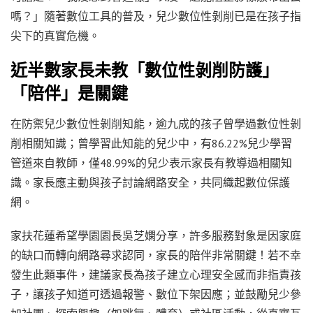
嗎？」隨著數位工具的普及，兒少數位性剝削已是在孩子指
尖下的真實危機。
近半數家長未教「數位性剝削防護」
「陪伴」是關鍵
在防禦兒少數位性剝削知能，逾九成的孩子曾學過數位性剝
削相關知識；曾學習此知能的兒少中，有86.22%兒少學習
管道來自教師，僅48.99%的兒少表示家長有教導過相關知
識。家長應主動與孩子討論網路安全，共同織起數位保護
網。
家扶花蓮希望學園園長吳芝嫻分享，許多服務對象是因家庭
的缺口而轉向網路尋求認同，家長的陪伴非常關鍵！若不幸
發生此類事件，建議家長為孩子建立心理安全感而非指責孩
子，讓孩子知道可透過報警、數位下架因應；並鼓勵兒少參