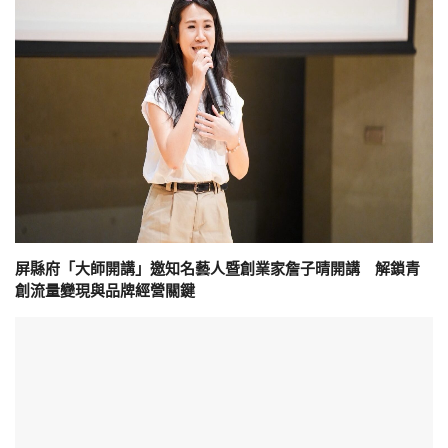
屏縣府「大師開講」邀知名藝人暨創業家詹子晴開講 解鎖青
創流量變現與品牌經營關鍵