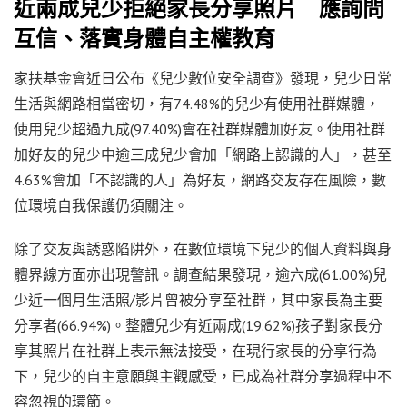
近兩成兒少拒絕家長分享照片 應詢問
互信、落實身體自主權教育
家扶基金會近日公布《兒少數位安全調查》發現，兒少日常
生活與網路相當密切，有74.48%的兒少有使用社群媒體，
使用兒少超過九成(97.40%)會在社群媒體加好友。使用社群
加好友的兒少中逾三成兒少會加「網路上認識的人」，甚至
4.63%會加「不認識的人」為好友，網路交友存在風險，數
位環境自我保護仍須關注。
除了交友與誘惑陷阱外，在數位環境下兒少的個人資料與身
體界線方面亦出現警訊。調查結果發現，逾六成(61.00%)兒
少近一個月生活照/影片曾被分享至社群，其中家長為主要
分享者(66.94%)。整體兒少有近兩成(19.62%)孩子對家長分
享其照片在社群上表示無法接受，在現行家長的分享行為
下，兒少的自主意願與主觀感受，已成為社群分享過程中不
容忽視的環節。