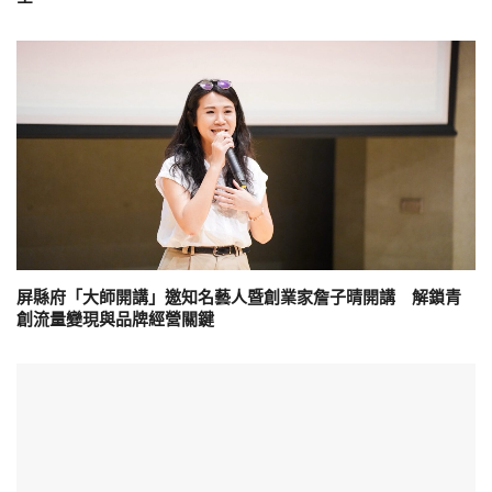
屏縣府「大師開講」邀知名藝人暨創業家詹子晴開講 解鎖青
創流量變現與品牌經營關鍵