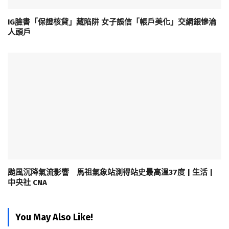
IG臉書「保證核貸」藏陷阱 女子誤信「帳戶美化」交網銀慘淪
人頭戶
颱風沉降氣流影響 馬祖氣象站測得站史最高溫37度 | 生活 |
中央社 CNA
You May Also Like!