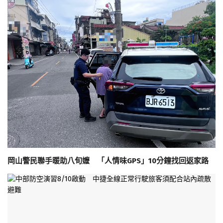
岡山警民聯手暖助八旬嬤 「人情味GPS」10分鐘找回返家路