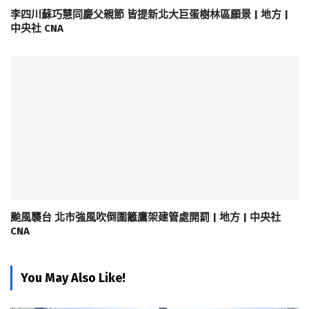
李四川蘇巧慧同慶父親節 皆提新北大巨蛋樹林區願景 | 地方 |
中央社 CNA
颱風襲台 北市強風吹倒圍籬鷹架建管處開罰 | 地方 | 中央社
CNA
You May Also Like!