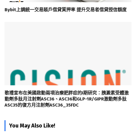
Bybit上調統一交易賬戶借貸質押率 提升交易者借貸授信額度
歌禮宣布在美國啟動兩項治療肥胖症的I期研究：胰澱素受體激
動劑多肽月注射劑ASC36、ASC36和GLP-1R/GIPR激動劑多肽
ASC35的復方月注射劑ASC36_35FDC
You May Also Like!