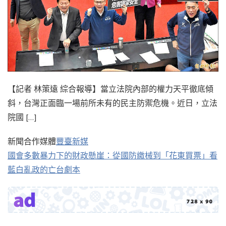
【記者 林策遠 綜合報導】當立法院內部的權力天平徹底傾
斜，台灣正面臨一場前所未有的民主防禦危機。近日，立法
院國 […]
新聞合作媒體
豐臺新媒
國會多數暴力下的財政懸崖：從國防繳械到「花東買票」看
藍白亂政的亡台劇本