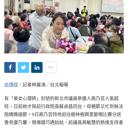
商傳媒
｜記者林展鴻／台北報導
有「美女心理師」封號的新北市議員參選人高乃芸人氣超
旺，日前她才與前行政院長蘇貞昌同台，母親節又忙到無法
陪媽媽過節。9日高乃芸特地前往樹林樹興里歌唱比賽分送
香皂康乃馨，現場還巧遇姑姑、前議員高敏慧的熱情支持者