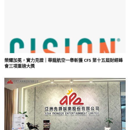
榮耀加冕，實力見證｜華龍航空一舉斬獲 CFS 第十五屆財經峰
會三項重磅大獎