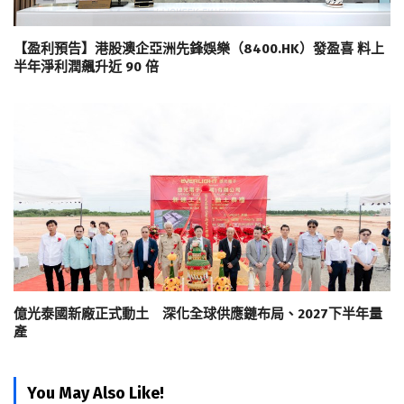
【盈利預告】港股澳企亞洲先鋒娛樂（8400.HK）發盈喜 料上
半年淨利潤飆升近 90 倍
億光泰國新廠正式動土 深化全球供應鏈布局、2027下半年量
產
You May Also Like!