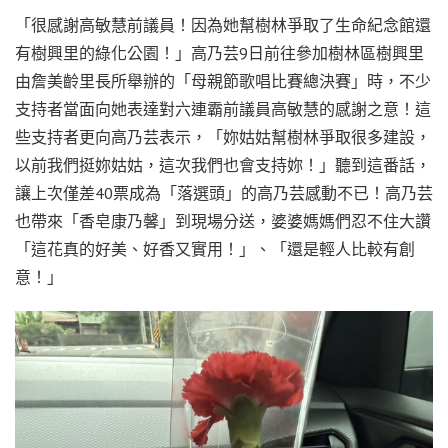
「很感謝高敏慧前議員！因為她幫樹林爭取了生命紀念館還
有樹興里的綠化公園！」高乃芸9日前往參加樹林區樹興里
由詹美齡里長所舉辦的「母親節歌唱比賽總決賽」時，不少
支持者當面向她表達對六連霸前議員高敏慧的感謝之意！這
些支持者更向高乃芸表示，「妳姑姑幫樹林爭取很多建設，
以前我們挺妳姑姑，這次我們也會支持妳！」聽到這番話，
讓上次僅差40票成為「落選頭」的高乃芸感動不已！高乃芸
也帶來「香皂康乃馨」到現場分送，婆婆媽媽們忍不住大讚
「這花真的好美、好香又實用！」、「還是輕人比較有創
意！」