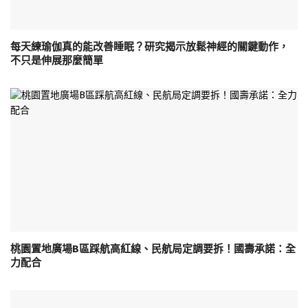
每天練瑜伽真的能改善睡眠？研究揭示放鬆神經的關鍵動作，
不只是伸展那麼簡單
桃園置地廣場B區踩航高紅線、民航局定調要拆！國壽承諾：全
力配合