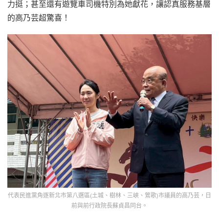
力挺；甚至還有遊覽車司機特別為她獻花，讓認真服務基層
的高乃芸超驚喜！
代表民進黨角逐新北市第八選區(土城、樹林、三峽、鶯歌)市議員的高乃芸，日
前與前行政院長蘇貞昌同台。