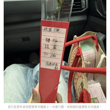
高乃芸意外收到遊覽車司機獻上一朵康乃馨，祝她順利當選新北市議員。