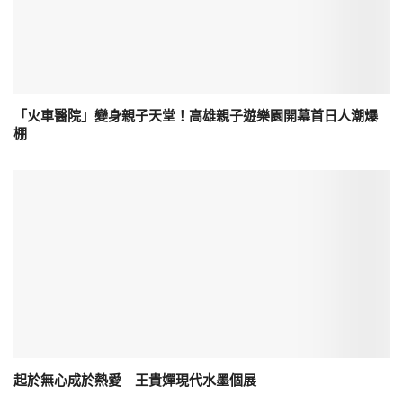
「火車醫院」變身親子天堂！高雄親子遊樂園開幕首日人潮爆
棚
起於無心成於熱愛 王貴嬋現代水墨個展