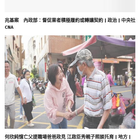
兆基案 內政部：督促業者積極履約或轉讓契約 | 政治 | 中央社
CNA
何欣純憶亡父提職場爸爸政見 江啟臣秀親子照談托育 | 地方 |