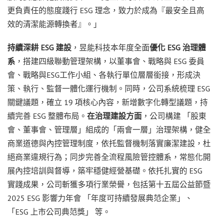
更負責任的態度踐行 ESG 理念，致力於成為『最安全且高
效的清潔能源轉換者』。」
持續深耕 ESG 建設
，昱能科技本年度全面
優化 ESG 治理體
系
，搭建四級聯動管理架構，以董事會、戰略與 ESG 委員
會、戰略與ESG工作小組、各執行單位層層銜接，形成決
策、執行、監督一體化運行機制。同時，公司系統梳理 ESG
關鍵議題，確立 19 項核心內容，新增數字化轉型議題，持
續完善 ESG 整體布局。
在治理建設方面
，公司構建 「股東
會、董事會、管理層」組成的「兩會一層」治理架構，健全
商業道德與內控管理制度，依托監督機制落實廉潔建設，杜
絕商業違規行為；同步完善全流程風險管控體系，常態化開
展內控培訓與督導，築牢穩健經營基礎。依托扎實的 ESG
實踐成果，公司斬獲多項行業榮譽，包括第十五屆公益節暨
2025 ESG 影響力年會 「年度可持續發展典范企業」、
「ESG 上市公司典范獎」 等。