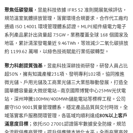
聚焦低碳發展
，昱能科技依據 IFRS S2 准則開展氣候評估，
規范溫室氣體排放管理，落實環境合規要求，合作代工廠均
通過 ISO 14001 環境管理體系認證。MLPE組件級電力電子
系列產品累計出貨量超 7.5GW，業務覆蓋全球 168 個國家及
地區，累計清潔發電量近 9.46TWh，等效減少二氧化碳排放
約 1199.62 萬噸，以綠色技術賦能行業低碳轉型。
聚力科創提質強基
，昱能科技深耕技術研發，研發人員占比
超50%，擁有知識產權231項、發明專利102項，協同推進
微光儲、戶用光儲及工商業光儲三大業態聯動發展，打造全
國單體容量最大微逆電站—南京國際博覽中心25MW光伏電
站，深州坤騰100MW/400MWh儲能電站等標桿工程。公司
嚴守ISO 9001質量管理體系，穩定產品品質與交付時效，全
域落實客戶服務閉環管理，各區域均順利達成
80%以上客戶
滿意度目標
；依托ISO 27001認證築牢數據安全防線，規范
全流程供應商管理，提升供應鏈本地化水平，全面夯實高效