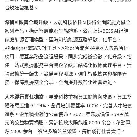
合規運營根基。
深耕AI數智全域升級
，昱能科技依托AI技術全面賦能光儲全
系列產品，構建智慧能源生態體系，公司上線BESS AI智能
家庭能源管理模型、藍海知航能源互聯網數字化平台、
APdesigner電站設計工具、APbot智能客服機器人等數智化
應用，覆蓋業務全流程場景。同步完成辦公數字化升級，搭
建一站式數據服務平台與企業級非結構化數據管理平台，實
現數據統一歸集、設備全程溯源，強化智能檢索與權限管
控，保障數據安全合規，全面提升數智化運營效能。
人本踐行責任擔當
，昱能科技重視員工關懷與成長，員工整
體滿意度達 94.14%，全員培訓覆蓋率 100%，完善人才培養
體系。企業積極踐行公益使命，2025 年完成價值 239.4 萬
元的公益物資捐贈，累計投放太陽能燈 8000 余台、移動電
源 1800 余台，獲評多項公益榮譽，持續踐行社會責任。