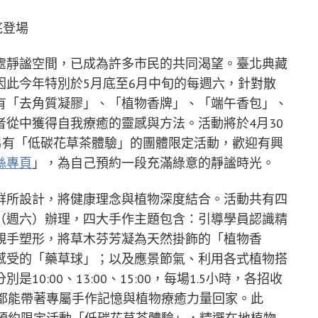
處靜謐空間，已成為許多市民的共同渴望。臺北典藏
因此今年特別於5月底至6月中旬的每週六，針對散
有「去角質凝膠」、「植物香牌」、「端午香包」、
從中獲得自我療癒的靈感與方法。活動將於4月30
另有「低碳花草茶體驗」的團體限定活動，歡迎有興
絲專頁
」，為自己預約一段充滿綠意的靜謐時光。
群所設計，將健康理念與植物深度結合。活動共有四
3日（週六）辦理，四大手作主題包含：引導學員認識精
親手塑形，將草木芬芳凝為天然掛飾的「植物香
感受的「藥草球」；以及應景節氣、利用各式植物搭
0:00、13:00、15:00，每場1.5小時，各招收
，都能帶著專屬手作記憶與植物療癒力量回家。此