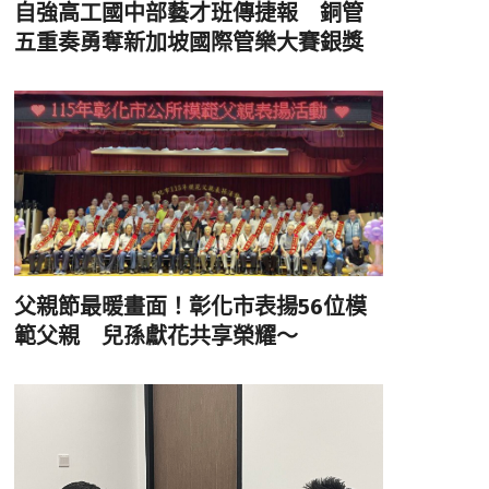
自強高工國中部藝才班傳捷報 銅管
五重奏勇奪新加坡國際管樂大賽銀獎
父親節最暖畫面！彰化市表揚56位模
範父親 兒孫獻花共享榮耀～