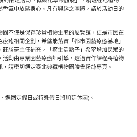
體預約限定活動「低碳花草茶體驗」，精選在地植物
然香氣中放鬆身心。凡有興趣之團體，請於活動日的
物園不僅是保存珍貴植物生態的展覽館，更是市民在
色療癒相關企劃，希望能落實「都市園藝療癒基地」
。莊勝豪主任補充，「癒生活點子」希望增加民眾的
。活動由專業園藝療癒師引導，透過實作課程將植物
訊，請密切鎖定臺北典藏植物園臉書粉絲專頁。
週一休園、遇國定假日或特殊假日將順延休園)。