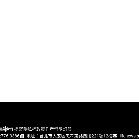
聯絡
合作提案
隱私權政策
作者聲明
訂閱
776-3386
地址：台北市大安區忠孝東路四段221號12樓
lifenews.