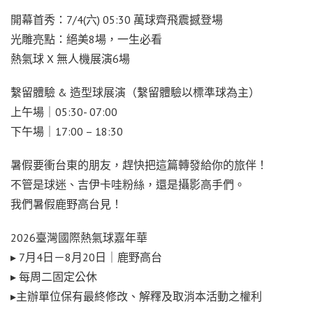
開幕首秀：7/4(六) 05:30 萬球齊飛震撼登場
光雕亮點：絕美8場，一生必看
熱氣球 X 無人機展演6場
繫留體驗 & 造型球展演（繫留體驗以標準球為主）
上午場｜05:30- 07:00
下午場｜17:00 – 18:30
暑假要衝台東的朋友，趕快把這篇轉發給你的旅伴！
不管是球迷、吉伊卡哇粉絲，還是攝影高手們。
我們暑假鹿野高台見！
2026臺灣國際熱氣球嘉年華
▸ 7月4日－8月20日｜鹿野高台
▸ 每周二固定公休
▸主辦單位保有最終修改、解釋及取消本活動之權利