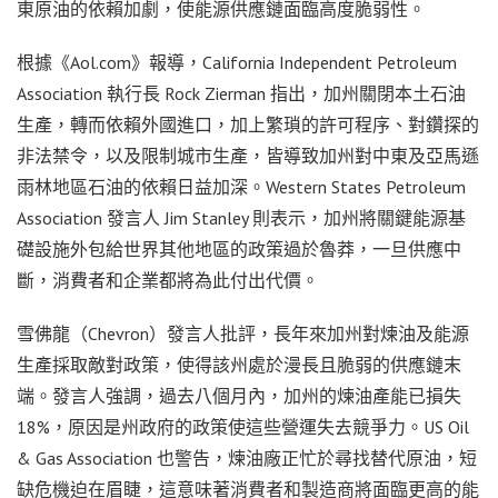
東原油的依賴加劇，使能源供應鏈面臨高度脆弱性。
根據《Aol.com》報導，California Independent Petroleum
Association 執行長 Rock Zierman 指出，加州關閉本土石油
生產，轉而依賴外國進口，加上繁瑣的許可程序、對鑽探的
非法禁令，以及限制城市生產，皆導致加州對中東及亞馬遜
雨林地區石油的依賴日益加深。Western States Petroleum
Association 發言人 Jim Stanley 則表示，加州將關鍵能源基
礎設施外包給世界其他地區的政策過於魯莽，一旦供應中
斷，消費者和企業都將為此付出代價。
雪佛龍（Chevron）發言人批評，長年來加州對煉油及能源
生產採取敵對政策，使得該州處於漫長且脆弱的供應鏈末
端。發言人強調，過去八個月內，加州的煉油產能已損失
18%，原因是州政府的政策使這些營運失去競爭力。US Oil
& Gas Association 也警告，煉油廠正忙於尋找替代原油，短
缺危機迫在眉睫，這意味著消費者和製造商將面臨更高的能