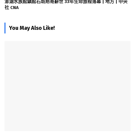
澎湖水族館鎮館石斑疤哥辭世 33年生命旅程落幕 | 地方 | 中央
社 CNA
You May Also Like!