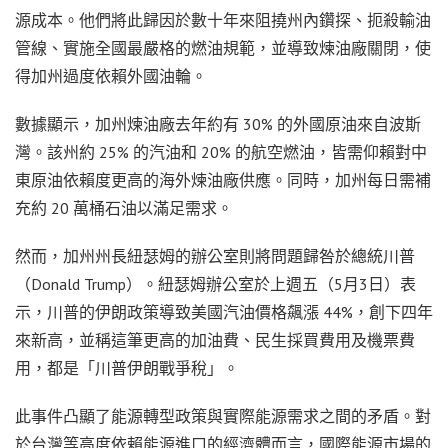
源成本。他們將此歸因於數十年來阻撓州內鑽探、扼殺輸油
管線、實施全國最嚴格的燃油規範，並導致煉油廠關閉，使
得加州過度依賴外國油輪。
數據顯示，加州煉油廠去年約有 30% 的外國原油來自波斯
灣。該州約 25% 的汽油和 20% 的航空燃油，皆需仰賴對中
東原油依賴度更高的海外煉油廠供應。同時，加州每日需補
充約 20 萬桶石油以滿足需求。
然而，加州州長紐瑟姆的辦公室則將問題歸咎於總統川普
（Donald Trump）。紐瑟姆辦公室於上週五（5月3日）表
示，川普的伊朗政策導致美國汽油價格飆漲 44%，創下四年
來新高，並稱這筆更高的加油費、民生採買費用及機票費
用，都是「川普伊朗戰爭稅」。
此事件凸顯了能源轉型政策與實際能源需求之間的矛盾。對
於台灣等高度依賴能源進口的經濟體而言，國際能源市場的