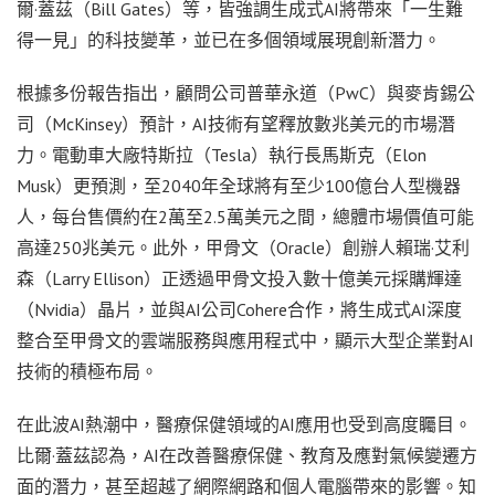
爾·蓋茲（Bill Gates）等，皆強調生成式AI將帶來「一生難
得一見」的科技變革，並已在多個領域展現創新潛力。
根據多份報告指出，顧問公司普華永道（PwC）與麥肯錫公
司（McKinsey）預計，AI技術有望釋放數兆美元的市場潛
力。電動車大廠特斯拉（Tesla）執行長馬斯克（Elon
Musk）更預測，至2040年全球將有至少100億台人型機器
人，每台售價約在2萬至2.5萬美元之間，總體市場價值可能
高達250兆美元。此外，甲骨文（Oracle）創辦人賴瑞·艾利
森（Larry Ellison）正透過甲骨文投入數十億美元採購輝達
（Nvidia）晶片，並與AI公司Cohere合作，將生成式AI深度
整合至甲骨文的雲端服務與應用程式中，顯示大型企業對AI
技術的積極布局。
在此波AI熱潮中，醫療保健領域的AI應用也受到高度矚目。
比爾·蓋茲認為，AI在改善醫療保健、教育及應對氣候變遷方
面的潛力，甚至超越了網際網路和個人電腦帶來的影響。知