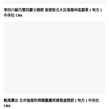
李四川蘇巧慧同慶父親節 皆提新北大巨蛋樹林區願景 | 地方 |
中央社 CNA
颱風襲台 北市強風吹倒圍籬鷹架建管處開罰 | 地方 | 中央社
CNA