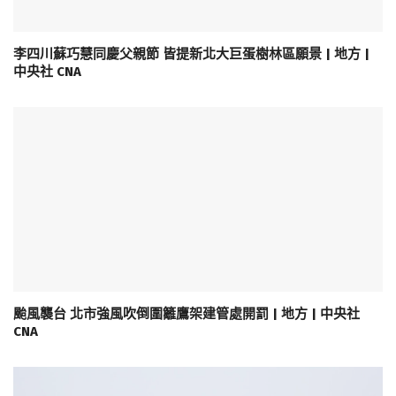
李四川蘇巧慧同慶父親節 皆提新北大巨蛋樹林區願景 | 地方 |
中央社 CNA
颱風襲台 北市強風吹倒圍籬鷹架建管處開罰 | 地方 | 中央社
CNA