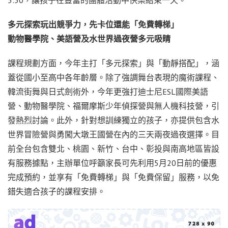
5:30，讓孩子在豐富的團體活動中快樂結束一天。
多元探索玩出競爭力，先卡位還能「免費轉梯」
動物醫學院、美語營及水世界過夜營多元吸睛
課程規劃方面，今年主打「多元探索」與「動靜搭配」，涵
蓋從國小至高中各年齡層。除了強調舞台表現的魔術課程、
韓流街舞與日式劍術外，今年更強打迪士尼ESL國際美語
營、動物醫學院、福爾摩斯少年偵探營與無人機科技營，引
發熱烈討論。此外，針對想訓練獨立的孩子，亦提供包含水
世界冒險營與勇闖大墩王國營在內的三天兩夜過夜選擇。目
前全台包含雙北、桃園、新竹、台中、彰投與南高地區皆設
有服務據點，主辦單位呼籲家長可先利用5月20日前的優惠
完成預約，並享有「免費轉梯」與「免費保留」服務，以免
錯失適合孩子的課程安排。