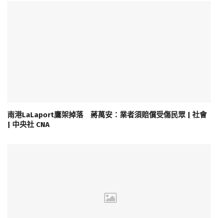
南港LaLaport鷹架掉落 蔣萬安：業者須賠償受傷民眾 | 社會
| 中央社 CNA