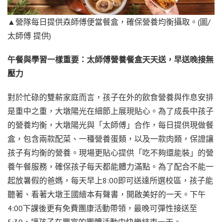
▲營隊每日提供𡘙師傅便當餐盒，確保營養均衡攝取。(圖/
太師傅 提供)
午餐與學習一樣重要：太師傅營養餐盒天天送，早送晚接無
壓力
對於忙碌的雙薪家庭而言，孩子在外的飲食營養與作息安排
是重中之重，大墩陽光在細節上展現貼心。為了成長中孩子
的營養均衡，大墩陽光與「太師傅」合作，每日提供現做餐
盒，包含兩款配菜、一種營養蛋類，以及一款肉類，保證讓
孩子有均衡的營養。現場更貼心提供「吃不夠還能裝」的營
養午餐服務，確保孩子每天都能體力滿點。為了配合不能一
起放暑假的爸媽，每天早上8:00即可送達所選校區，孩子能
聽著、看著大墩王國繪本有聲書，開啟美好的一天。下午
4:00下課後更有免費團康活動帶領，最晚可彈性接送至