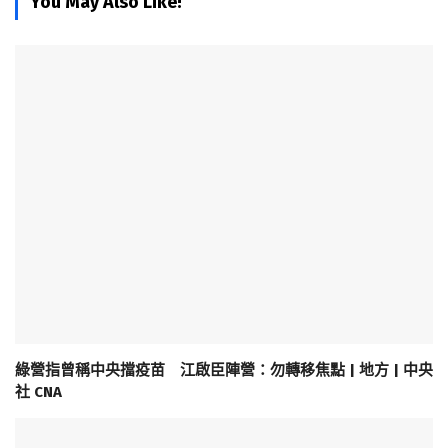
You May Also Like!
綠營指曾稱中央擋疫苗 江啟臣陣營：勿轉移焦點 | 地方 | 中央
社 CNA