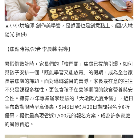
▲小小烘培師-創作美學營，是麵團也是創意黏土。(圖/大墩
陽光 提供)
【焦點時報/記者 李晨馨 報導】
暑假倒數計時，家長們的「校門關」焦慮已提前引爆，如何
幫孩子安排一個「既能學習又能放電」的假期，成為全台家
長最焦慮的課題。面對琳瑯滿目的營隊，家長最在意的往往
不只是課程多樣性，更包含孩子在營隊期間的飲食營養與安
全性。擁有22年專業辦學經驗的「大墩陽光夏令營」，近日
宣布啟動限時早鳥優惠，5月6日至5月20日期間報名享8折
優惠，提供最高現省近1,500元的報名方案，成為許多家庭
的暑假首選。