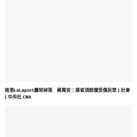
南港LaLaport鷹架掉落 蔣萬安：業者須賠償受傷民眾 | 社會
| 中央社 CNA