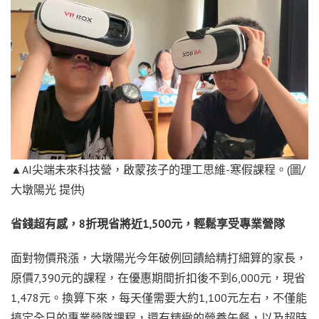
▲AI尖端未來科技營，啟蒙孩子的理工思維-寒假課程。(圖/
大墩陽光 提供)
省錢超有感，8折現省將近1,500元，輕鬆享受專業營隊
面對物價飛漲，大墩陽光今年破例回饋給精打細算的家長，
原價7,390元的課程，在優惠期間折扣後不到6,000元，現省
1,478元。換算下來，每天僅需要大約1,100元左右，不僅能
搞定全日的專業營隊課程，還有精緻的營養午餐，以及超時