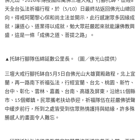
天全台弘法祈福行程，於（5/10）日最終站返回佛光山總回
向。得戒阿闍黎心保和尚主法並開示，此行感謝眾多因緣成
就，讓道心、道業得以成就，勉大眾莊嚴起來就能讓佛教興
盛，這是一條「成佛之道、菩提之路」。
▲托缽行腳隊伍綿延數公里長。（圖／佛光山提供）
三壇大戒行腳托缽自5月3日自佛光山大雄寶殿啟程，北上宜
蘭，再一路南下祈福弘法，行經宜蘭、台北、桃園、新竹、
台中、彰化、雲林、嘉義、台南、高雄及屏東，沿途11個縣
市、15個鄉鎮。民眾攜老扶幼恭迎，祈福隊伍在莊嚴佛號聲
中緩步前行，所到之處皆受到信眾熱情護持與結緣，許多殊
勝感人的畫面令人難忘。