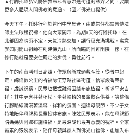
▲行腳托缽弘法將佛教慈悲智慧帶進街道的巷弄之間，要讓
更多人體現人間佛教的意涵。（圖／佛光山提供）
今天下午，托缽行程於普門中學集合，由戒常住都監慧傳法
師主法啟程祝禱。他向大眾開示，為期8天的行腳托缽，在
北部因為晴雨不定，天氣冷熱交加，讓行程充滿挑戰。寓意
就如同開山祖師在創建佛光山，所面臨的困難阻險一樣，在
修行路就是要安住既定的步伐，勇往前行。
下午的南台灣烈日高照，僧眾與新戒頭戴斗笠，從普中起
走，綿延數公里的祈福隊伍穿越社區街道，信眾設香案祈
福，虔誠祝禱，民眾也把握難得因緣布施植福、祈求平安吉
祥；其中更有拄著枴杖、坐著輪椅的長輩歡喜供養，讓整條
行腳路線瀰漫著溫馨、祥和的氛圍。適逢母親節，不少子女
特地陪伴母親與長輩投缽布施。陳姓民眾表示，能在母親節
陪媽媽與阿嬤布施植福，是最溫暖也最有意義的祝福。全家
茹素的張婉表示，陪伴母親與家人到佛光山禮佛，能加入布