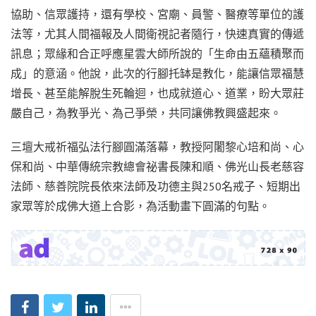
協助、信眾護持，還有學校、宮廟、員警、醫療等單位的護
法等，尤其人間福報及人間衛視記者隨行，快速真實的傳遞
訊息；眾緣和合正呼應星雲大師所說的「生命由五蘊積聚而
成」的意涵。他說，此次的行腳托缽是教化，能讓信眾福慧
增長、甚至能解脫生死輪迴，也成就道心、道業，盼大眾莊
嚴自己，為教爭光、為己爭榮，共同讓佛教興盛起來。
三壇大戒祈福弘法行腳圓滿落幕，教授阿闍黎心培和尚、心
保和尚、中華傳統宗教總會祕書長陳和順、佛光山長老慈容
法師、慈善院院長依來法師及功德主與250名戒子、短期出
家眾等於成佛大道上合影，為活動畫下圓滿的句點。