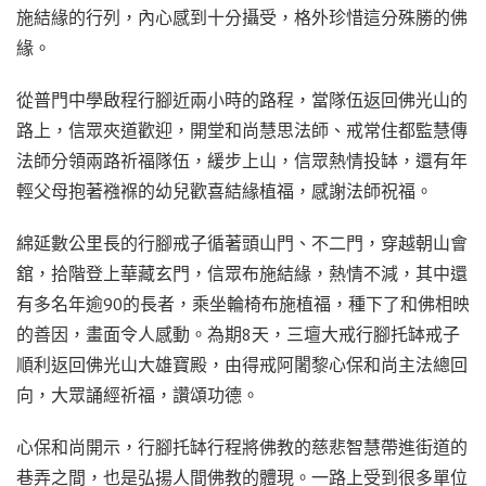
施結緣的行列，內心感到十分攝受，格外珍惜這分殊勝的佛
緣。
從普門中學啟程行腳近兩小時的路程，當隊伍返回佛光山的
路上，信眾夾道歡迎，開堂和尚慧思法師、戒常住都監慧傳
法師分領兩路祈福隊伍，緩步上山，信眾熱情投缽，還有年
輕父母抱著襁褓的幼兒歡喜結緣植福，感謝法師祝福。
綿延數公里長的行腳戒子循著頭山門、不二門，穿越朝山會
舘，拾階登上華藏玄門，信眾布施結緣，熱情不減，其中還
有多名年逾90的長者，乘坐輪椅布施植福，種下了和佛相映
的善因，畫面令人感動。為期8天，三壇大戒行腳托缽戒子
順利返回佛光山大雄寶殿，由得戒阿闍黎心保和尚主法總回
向，大眾誦經祈福，讚頌功德。
心保和尚開示，行腳托缽行程將佛教的慈悲智慧帶進街道的
巷弄之間，也是弘揚人間佛教的體現。一路上受到很多單位