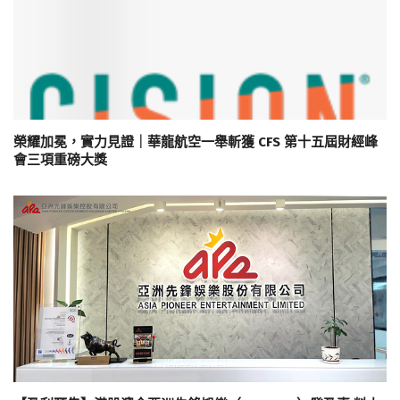
榮耀加冕，實力見證｜華龍航空一舉斬獲 CFS 第十五屆財經峰
會三項重磅大獎