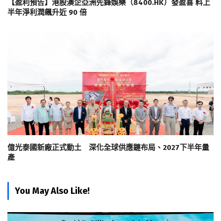
【盈利預告】港股澳企亞洲先鋒娛樂（8400.HK）發盈喜 料上
半年淨利潤飆升近 90 倍
億光泰國新廠正式動土 深化全球供應鏈布局、2027下半年量
產
You May Also Like!