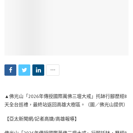
▲佛光山「2026年傳授國際萬佛三壇大戒」托缽行腳歷經8
天全台巡禮，最終站返回高雄大樹區。（圖／佛光山提供）
【亞太新聞網/記者高婕/高雄報導】
佛光山「2026年傳授國際萬佛三壇大戒」行腳托缽，歷經8