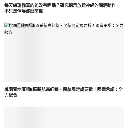
每天練瑜伽真的能改善睡眠？研究揭示放鬆神經的關鍵動作，
不只是伸展那麼簡單
桃園置地廣場B區踩航高紅線、民航局定調要拆！國壽承諾：全
力配合