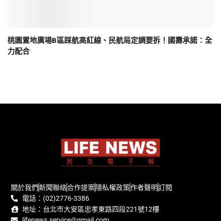
桃園置地廣場B區踩航高紅線、民航局定調要拆！國壽承諾：全
力配合
關於我們
新聞聯絡
合作提案
隱私權政策
作者聲明
訂閱
電話：(02)2776-3386
地址：台北市大安區忠孝東路四段221號12樓
lifenews.service@gmail.com