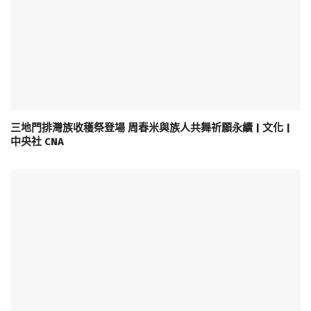
三地門排灣族收穫祭登場 周春米與族人共舞祈願永續 | 文化 |
中央社 CNA