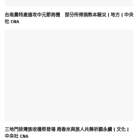
台南農特產搶攻中元節商機 部分所得捐熊本賑災 | 地方 | 中央
社 CNA
三地門排灣族收穫祭登場 周春米與族人共舞祈願永續 | 文化 |
中央社 CNA