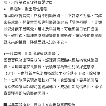
味，用專業眼光守護母嬰健康。
●一道痕跡，揪出隱性唇裂
護理師察覺寶寶上唇有不明顯痕跡、上下唇略不對稱，提醒
家長就醫，經兒童整形專科醫師確診為「隱性唇裂」。此類
狀況外觀不易察覺，若未及早發現，可能影響日後口腔發
展。確診後，護理團隊隨即提供相關衛教，讓家長能提早應
對未來的挑戰，降低面對未知的不安。
●一絲異味，阻斷泌尿道感染惡化
當寶寶尿液出現異味時，護理師憑藉臨床經驗察覺感染風
險，立即建議家長就醫，後續確診為新生兒泌尿道感染
（UTI）。由於新生兒泌尿道感染早期症狀不明顯，除發燒
外，也可能僅表現為活動力下降、食慾變差，容易被忽略，
所幸透過護理師即時警覺與轉介，成功阻斷病情惡化，確保
寶寶獲得即時的醫療照顧。
▉以專業致所愛：做新手父母最堅實的後盾