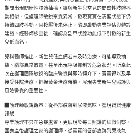
期間出現間斷性肢體抽搐，雖與新生兒常見的間歇性肢體抖
動相似，但護理師敏銳察覺異常，發現寶寶在清醒狀態下仍
持續四肢抖動，且按壓後未停止，隨即啟動專業評估與轉診
建議。經醫師檢查後，確認為副甲狀腺功能低下引發的新生
兒低血鈣。
兒科醫師指出，新生兒低血鈣若未及時治療，可能導致抽
搐、腦部異常放電，甚至出現呼吸抑制等危急狀況。所幸此
次在護理團隊敏銳的臨床警覺與即時轉介下，寶寶得以及早
接受住院治療，把握黃金治療時機，展現專業新生兒照護與
風險警覺的重要性。
▉護理師敏銳觀察：從唇部痕跡到尿液氣味，發現寶寶健康
訊號
專業護理不只在急症處置，更展現於每日照護的細微洞察。
國泰產後護理之家的護理師，從寶寶的唇部痕跡到尿液氣