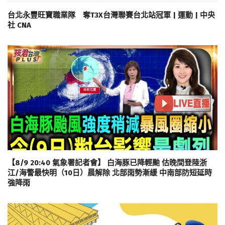
台北永豐旺寶職業隊 奪T3X台灣聯賽台北站冠軍 | 運動 | 中央
社 CNA
【8/9 20:40 氣象署記者會】 白海豚已降輕颱 估晚間登陸浙
江/海警最快明（10日）晨解除 北部雨勢漸緩 中南部防短延時
強降雨