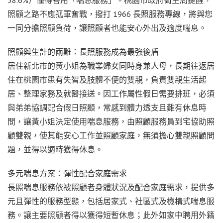
照顧之路不應孤軍奮戰，撥打 1966 長照服務專線，將與您
一同分擔照顧負荷，讓照顧者也能安心外出及適度喘息。
照顧與生計的兩難：長照服務成為最強後盾
居住新北市的黃小姐為職業婦女同時身兼人母，長期往返居
住在桃園市患有失智及肢體不便的雙親，負責雙親生活起
居、整理家務及就醫接送。因工作屬性假日需要排班，必須
與弟弟協調配合假日照顧，常感到體力透支且難有休息時
間，讓黃小姐決定使用喘息服務，由照顧服務員到宅協助照
顧雙親，使其能安心工作並照顧家庭，無須擔心雙親照顧問
題，並得以適時獲得休息。
多元喘息方案：彈性配合家庭需求
長照喘息服務依被照顧者身體狀況及配合家庭需求，提供多
元且彈性的服務型態，包括居家式、社區式及機構式喘息服
務。讓主要照顧者得以獲得短暫休息；此外如家中聘用外籍