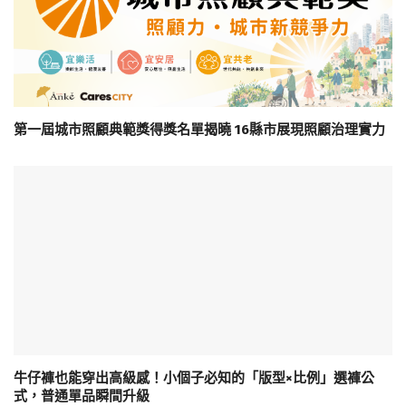
第一屆城市照顧典範獎得獎名單揭曉 16縣市展現照顧治理實力
牛仔褲也能穿出高級感！小個子必知的「版型×比例」選褲公
式，普通單品瞬間升級