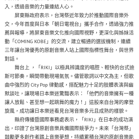
入，透過音樂的力量連結人心。
屏東縣政府表示，台灣祭近年致力於推動國際音樂外
交，今年首度與日本「朝日電視台」攜手合作，透過強力推
薦與報導，將屏東音樂文化推向國際視野，更深化與姊妹活
動「COMING KOBE」的交流，建立暢通的選拔機制，連續
三年讓台灣優秀的原創音樂人站上國際指標性舞台，與世界
對話。
舞台上 ，「RIKI」以極具辨識度的唱腔、輕快的台式迪
斯可節奏，瞬間帶動現場氣氛。儘管歌詞以中文為主，但歌
曲中強烈的 City Pop 律動感，搭配魅力十足的肢體表演與幽
默談吐，讓現場日本樂迷驚豔表示：「他們的音樂擁有一種
讓人放鬆、甚至想一起跳舞的魔力！」這股來自台灣的摩登
旋風，成功讓日本樂迷看見台灣音樂多元且成熟的樣貌。
縣府傳播暨國際事務處表示，「RIKI」在日本的成功演
出，印證了台灣原創音樂具備國際競爭力。未來「台灣祭」
鼓勵更多創作者踏上音樂夢想，持續累積台灣的原創音樂能