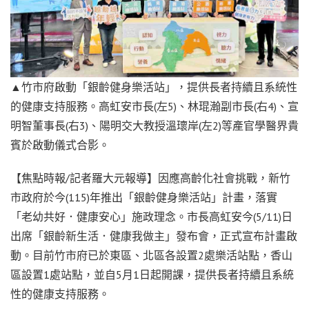
▲竹市府啟動「銀齡健身樂活站」，提供長者持續且系統性
的健康支持服務。高虹安市長(左5)、林琨瀚副市長(右4)、宣
明智董事長(右3)、陽明交大教授溫瓌岸(左2)等產官學醫界貴
賓於啟動儀式合影。
【焦點時報/記者羅大元報導】因應高齡化社會挑戰，新竹
市政府於今(115)年推出「銀齡健身樂活站」計畫，落實
「老幼共好．健康安心」施政理念。市長高虹安今(5/11)日
出席「銀齡新生活．健康我做主」發布會，正式宣布計畫啟
動。目前竹市府已於東區、北區各設置2處樂活站點，香山
區設置1處站點，並自5月1日起開課，提供長者持續且系統
性的健康支持服務。