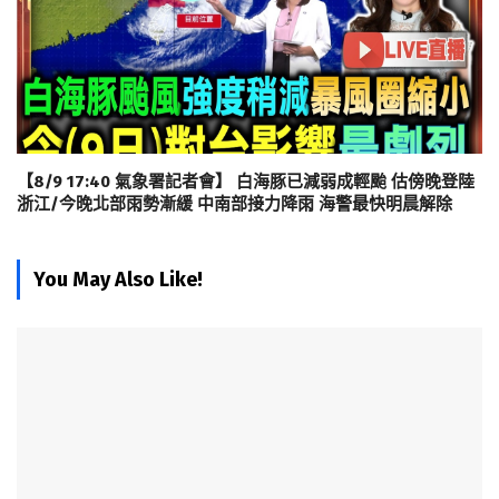
【8/9 17:40 氣象署記者會】 白海豚已減弱成輕颱 估傍晚登陸
浙江/今晚北部雨勢漸緩 中南部接力降雨 海警最快明晨解除
You May Also Like!