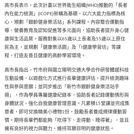
高市長表示，此次計畫以世界衛生組織(WHO)推動的「長者
內在能力檢測」(ICOPE)架構為基礎，以六大能力指標為核
心，規劃「銀齡健身樂活站」系列課程。內容整合運動指
導、營養教育及認知促進等多元面向，協助長者提升身心健
康與生活品質。服務對象以65歲以上長者及55歲以上原住
民為主，並規劃「健康樂活園」及「I健康學習坊」等課
程，打造友善且健康的高齡學習環境。
高市長指出，竹市府與國立陽明交通大學合作研發體感科技
互動設備，以遊戲化方式進行長輩健康評估，提升檢測趣味
性與參與意願；並同步推出「新竹市銀齡健身樂活站手
冊」，作為學員專屬健康紀錄本，協助長者記錄運動情形與
身體狀況，強化自我健康管理意識。凡累積15堂課並完成集
章者，即可兌換精美小禮物1份，鼓勵長者養成規律運動習
慣。期待長輩們都能夠「吃得下、走得動、睡得著」，並且
擁有良好的視力與聽力，維持耳聰目明的健康狀態。