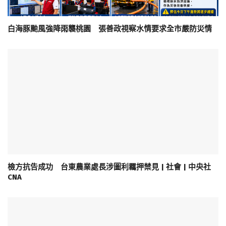
白海豚颱風強降雨襲桃園 張善政視察水情要求全市嚴防災情
檢方抗告成功 台東農業處長涉圖利羈押禁見 | 社會 | 中央社
CNA