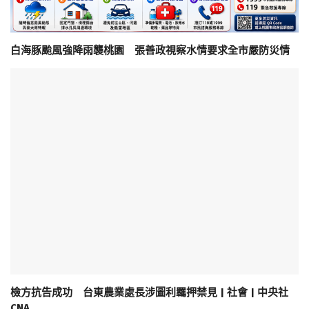
白海豚颱風強降雨襲桃園 張善政視察水情要求全市嚴防災情
檢方抗告成功 台東農業處長涉圖利羈押禁見 | 社會 | 中央社
CNA