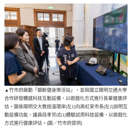
▲竹市府啟動「銀齡健身樂活站」，並與國立陽明交通大學
合作研發體感科技互動設備，以遊戲化方式進行長輩健康評
估。圖係陽明交大教授溫瓌岸(左1)向高虹安市長(左2)說明互
動設備功能，議員段孝芳(右1)體驗試用科技設備，以遊戲化
方式進行健康評估。(圖／竹市府提供)