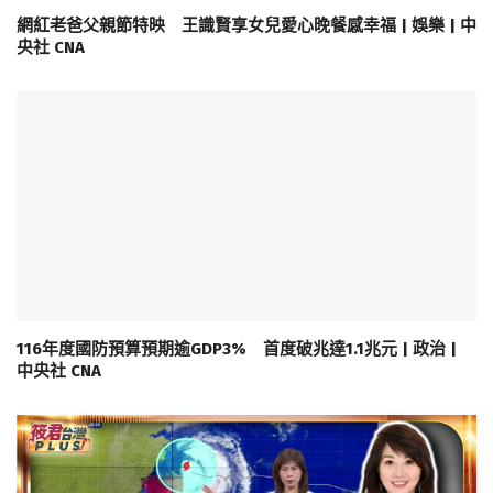
網紅老爸父親節特映 王識賢享女兒愛心晚餐感幸福 | 娛樂 | 中
央社 CNA
116年度國防預算預期逾GDP3% 首度破兆達1.1兆元 | 政治 |
中央社 CNA