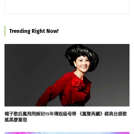
Trending Right Now!
帽子歌后鳳飛飛解封15年傳說級母帶 《鳳聲再續》經典台語歌
謠黑膠重現