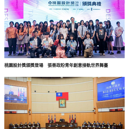
桃園設計獎頒獎登場 張善政盼青年創意接軌世界舞臺