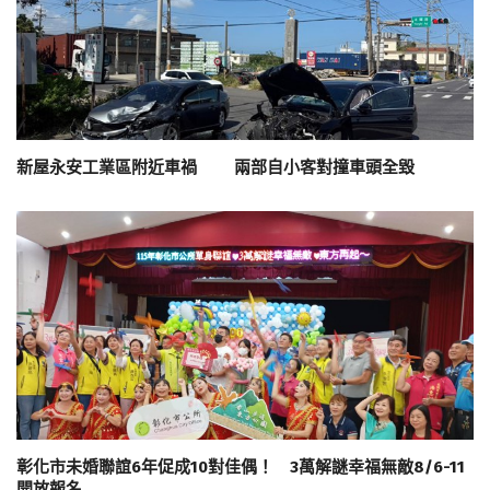
新屋永安工業區附近車禍 兩部自小客對撞車頭全毀
彰化市未婚聯誼6年促成10對佳偶！ 3萬解謎幸福無敵8/6-11
開放報名