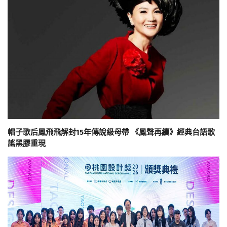
帽子歌后鳳飛飛解封15年傳說級母帶 《鳳聲再續》經典台語歌
謠黑膠重現