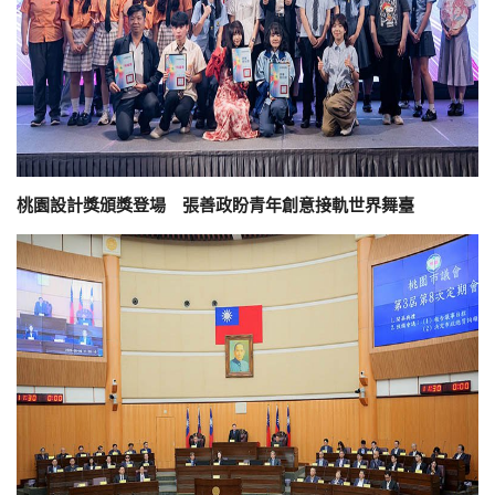
桃園設計獎頒獎登場 張善政盼青年創意接軌世界舞臺