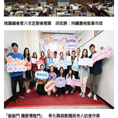
桃園議會第八次定期會開幕 邱奕勝：持續嚴格監督市政
「敲敲門 讓愛傳進門」 彰化縣啟動獨居老人訪查作業