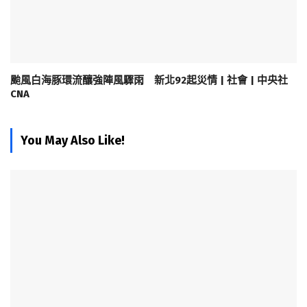
颱風白海豚環流釀強陣風驟雨 新北92起災情 | 社會 | 中央社
CNA
You May Also Like!