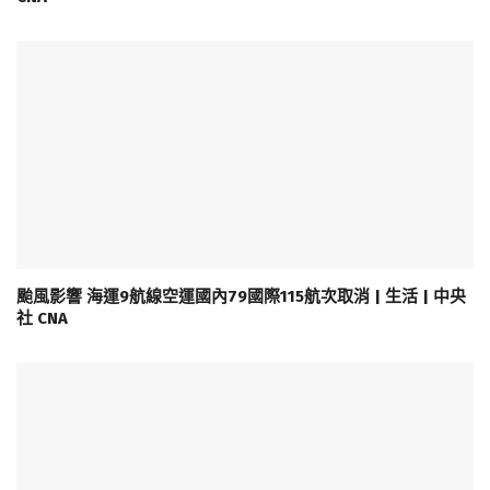
颱風影響 海運9航線空運國內79國際115航次取消 | 生活 | 中央
社 CNA