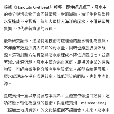
根據《Honolulu Civil Beat》報導，即使經過處理，廢水中
的養分與污染物仍會回歸環境，對珊瑚礁、海洋生物及整體
水質造成不良影響。每年大量排入海洋的廢水，不僅是環境
負擔，也代表著資源的浪費。
最新研究顯示，透過特定技術將處理過的廢水轉化為氫氣，
不僅能有效減少流入海洋的污水量，同時也能創造潔淨能
源。這項創新方法有望將廢水處理成本降低近四成七，並顯
著減少能源消耗。廢水中蘊含來自家庭、農場與企業的有機
物質，可經由微生物分解產生生質氫氣。新型系統更展現，
廢水處理廠在提升處理效率、降低污染的同時，也能生產能
源。
夏威夷州一直以來能源成本高昂，且嚴重依賴進口燃料。這
項將廢水轉化為氫能的技術，與夏威夷州「mālama ʻāina」
（照顧土地與資源）的文化價值觀不謀而合。未來，廢水處