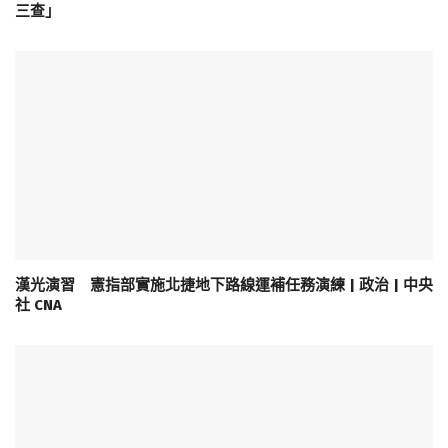
三查」
漢光演習 憲指部實施北捷地下路線運補任務演練 | 政治 | 中央
社 CNA