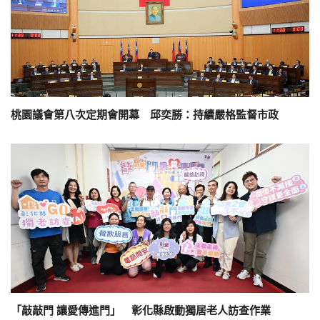
桃園議會第八次定期會開幕 邱奕勝：持續嚴格監督市政
「敲敲門 讓愛傳進門」 彰化縣啟動獨居老人訪查作業