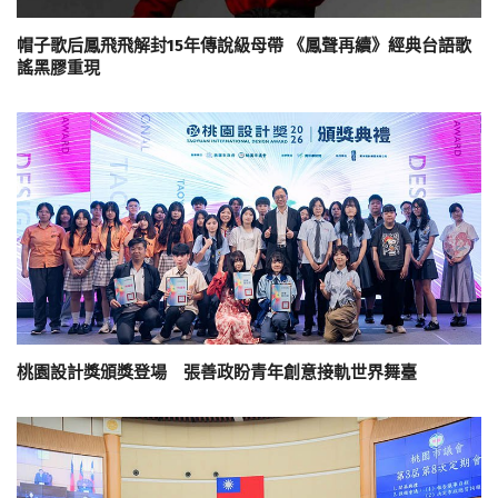
帽子歌后鳳飛飛解封15年傳說級母帶 《鳳聲再續》經典台語歌
謠黑膠重現
桃園設計獎頒獎登場 張善政盼青年創意接軌世界舞臺