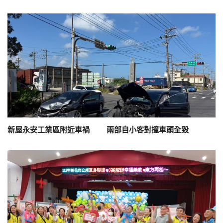
新屋永安工業區附近車禍 兩部自小客對撞車頭全毀