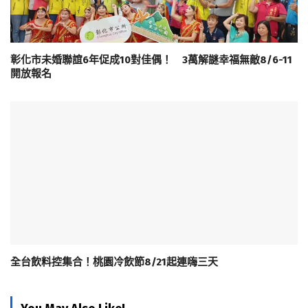
彰化市未婚聯誼6年促成10對佳偶！ 3萬解謎幸福無敵8/6-11
開放報名
全台飲料控集合！桃園冷飲節8/21起連嗨三天