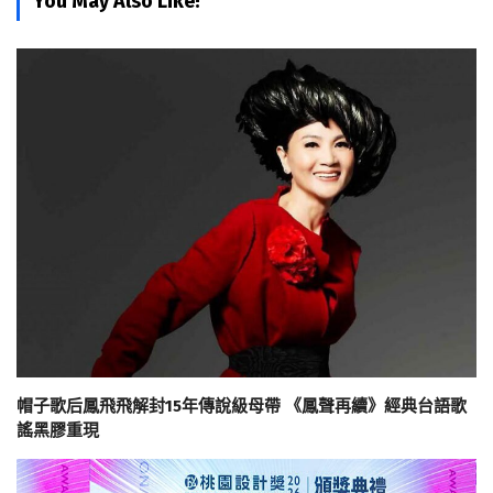
You May Also Like!
帽子歌后鳳飛飛解封15年傳說級母帶 《鳳聲再續》經典台語歌
謠黑膠重現