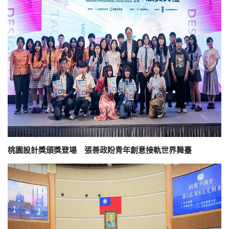
桃園設計獎頒獎登場 張善政盼青年創意接軌世界舞臺