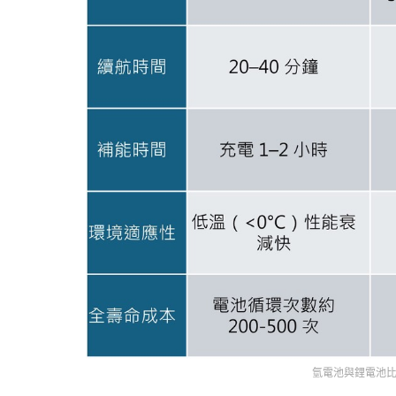
氫電池與鋰電池比