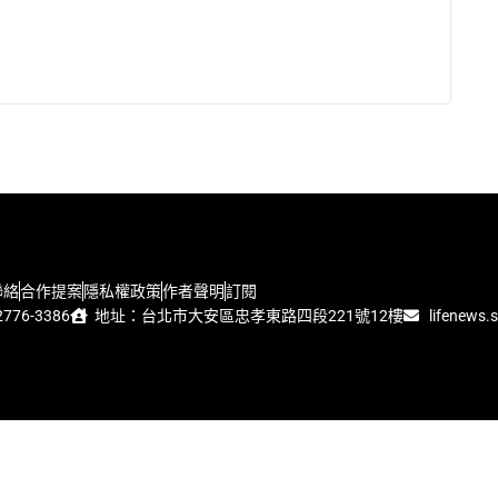
聯絡
合作提案
隱私權政策
作者聲明
訂閱
776-3386
地址：台北市大安區忠孝東路四段221號12樓
lifenews.