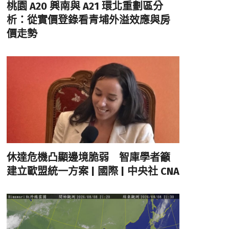
桃園 A20 興南與 A21 環北重劃區分
析：從實價登錄看青埔外溢效應與房
價走勢
休達危機凸顯邊境脆弱 智庫學者籲
建立歐盟統一方案 | 國際 | 中央社 CNA