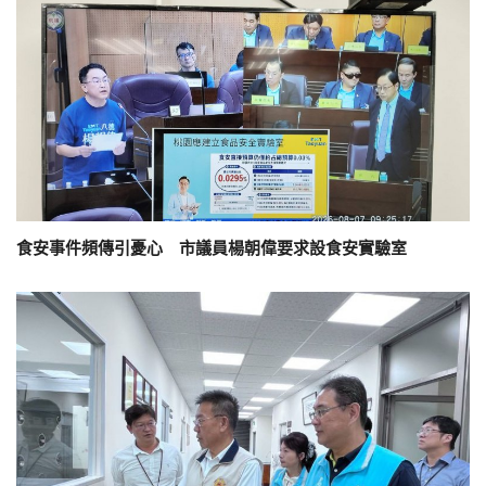
食安事件頻傳引憂心 市議員楊朝偉要求設食安實驗室